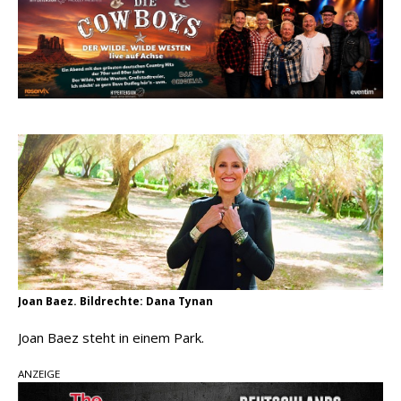
Carter Faith mit brandneuem Musikvideo zu
„Pearl Handled Pistol“
Son Volt – „Sound Signal Serenades“ erscheint
am 28. August
pez veröffentlicht neue Single „Late Night
Talks“ – eine Hymne auf unvergessliche
Sommernächte
Joan Baez. Bildrechte: Dana Tynan
Joan Baez steht in einem Park.
ANZEIGE