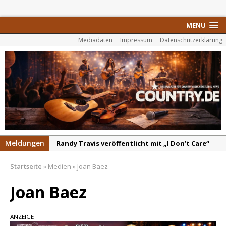
MENU
Mediadaten
Impressum
Datenschutzerklärung
Meldungen
Randy Travis veröffentlicht mit „I Don’t Care“
einen weiteren Schatz aus dem Archiv
Startseite
»
Medien
»
Joan Baez
Danke für Euer Vertrauen: Country.de erreicht
täglich rund 10.000 Leser
Joan Baez
Kacey Musgraves entführt Fans mit neuem
Video zu „Mexico Honey“
ANZEIGE