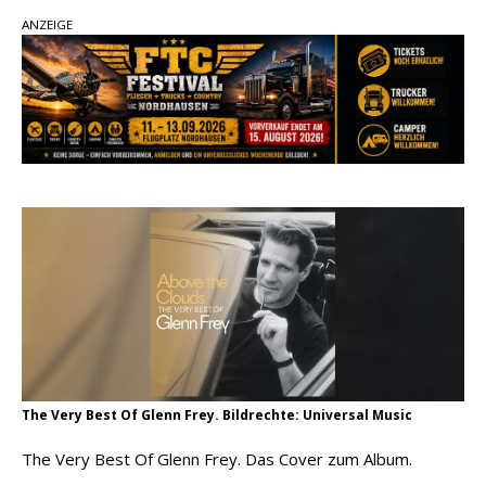
Carter Faith mit brandneuem Musikvideo zu
ANZEIGE
„Pearl Handled Pistol“
Son Volt – „Sound Signal Serenades“ erscheint
am 28. August
pez veröffentlicht neue Single „Late Night
Talks“ – eine Hymne auf unvergessliche
Sommernächte
The Very Best Of Glenn Frey. Bildrechte: Universal Music
The Very Best Of Glenn Frey. Das Cover zum Album.