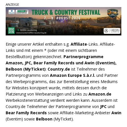
ANZEIGE
Einige unserer Artikel enthalten s.g.
Affiliate
-Links. Affiliate-
Links sind mit einem * (oder mit einem sichtbaren
Bestellbutton) gekennzeichnet.
Partnerprogramme
Amazon, JPC, Bear Family Records und Awin (Eventim),
Belboon (MyTicket)
:
Country.de
ist Teilnehmer des
Partnerprogramms von
Amazon Europe S.à.r.l.
und Partner
des Werbeprogramms, das zur Bereitstellung eines Mediums
für Websites konzipiert wurde, mittels dessen durch die
Platzierung von Werbeanzeigen und Links zu
Amazon.de
Werbekostenerstattung verdient werden kann. Ausserdem ist
Country.de Teilnehmer der Partnerprogramme von
JPC
und
Bear Family Records
sowie Affiliate-Marketing-Anbieter
Awin
(Eventim) sowie
Belboon
(MyTicket).