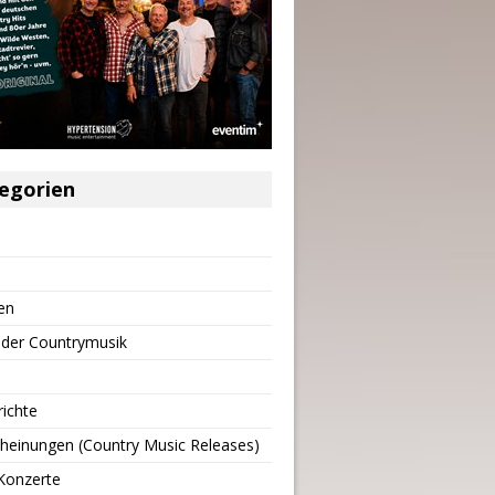
egorien
en
 der Countrymusik
richte
heinungen (Country Music Releases)
Konzerte