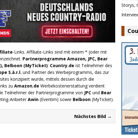
Storys,
Intervie
Cou
filiate
-Links. Affiliate-Links sind mit einem * (oder mit
nnzeichnet.
Partnerprogramme Amazon, JPC, Bear
), Belboon (MyTicket)
:
Country.de
ist Teilnehmer des
e S.à.r.l.
und Partner des Werbeprogramms, das zur
ites konzipiert wurde, mittels dessen durch die
inks zu
Amazon.de
Werbekostenerstattung verdient
.de Teilnehmer der Partnerprogramme von
JPC
und
Bear
eting-Anbieter
Awin
(Eventim) sowie
Belboon
(MyTicket).
Nächstes Bild →