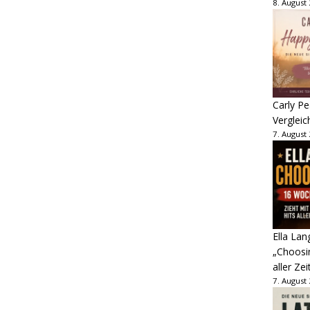
8. August
Carly Pe
Vergleic
7. August
Ella Lan
„Choosin
aller Zei
7. August