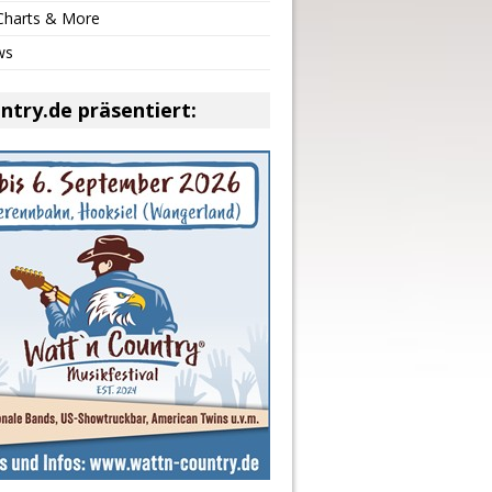
 Charts & More
ws
ntry.de präsentiert: