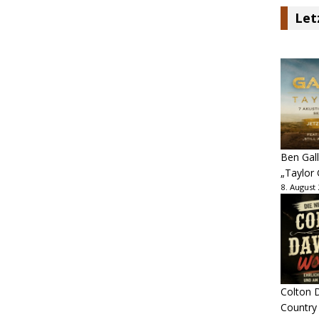
Let
Ben Gall
„Taylor 
8. August
Colton D
Country