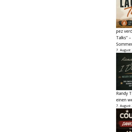
pez verö
Talks“ –
Sommer
7. August
Randy Tr
einen w
7. August