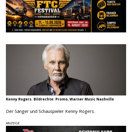
pez veröffentlicht neue Single „Late Night
Talks“ – eine Hymne auf unvergessliche
Sommernächte
Randy Travis veröffentlicht mit „I Don’t Care“
einen weiteren Schatz aus dem Archiv
Ben Gallaher kehrt zu seinen Wurzeln zurück –
„Taylor Gold“ zeigt die Kraft der Akustik
Kenny Rogers. Bildrechte: Promo, Warner Music Nashville
Der Sänger und Schauspieler Kenny Rogers.
ANZEIGE