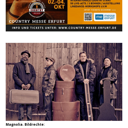
Country Music Hot News – 2. August 2026: Dolly
Parton, Bill Anderson und Shaboozey im Fokus
Chris Johnson & The Hollywood Hillbillies
kündigen neues Album mit „Better Days
Ahead“ an
Danke für Euer Vertrauen: Country.de erreicht
täglich rund 10.000 Leser
Magnolia. Bildrechte: