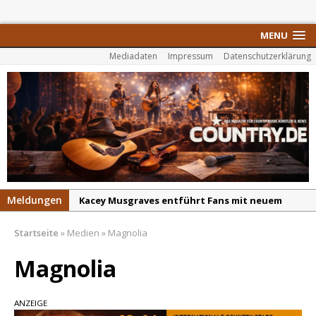
MENU
Mediadaten
Impressum
Datenschutzerklärung
Meldungen
Kacey Musgraves entführt Fans mit neuem
Video zu „Mexico Honey“
Startseite
»
Medien
»
Magnolia
Carter Faith mit brandneuem Musikvideo zu
„Pearl Handled Pistol“
Magnolia
Son Volt – „Sound Signal Serenades“ erscheint
am 28. August
ANZEIGE