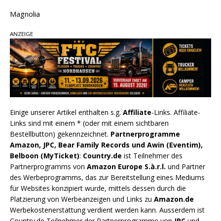
Magnolia
ANZEIGE
Einige unserer Artikel enthalten s.g.
Affiliate
-Links. Affiliate-
Links sind mit einem * (oder mit einem sichtbaren
Bestellbutton) gekennzeichnet.
Partnerprogramme
Amazon, JPC, Bear Family Records und Awin (Eventim),
Belboon (MyTicket)
:
Country.de
ist Teilnehmer des
Partnerprogramms von
Amazon Europe S.à.r.l.
und Partner
des Werbeprogramms, das zur Bereitstellung eines Mediums
für Websites konzipiert wurde, mittels dessen durch die
Platzierung von Werbeanzeigen und Links zu
Amazon.de
Werbekostenerstattung verdient werden kann. Ausserdem ist
Country.de Teilnehmer der Partnerprogramme von
JPC
und