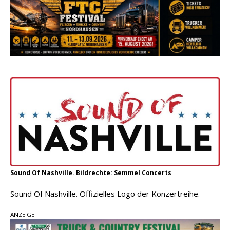
Country Music Hot News – 2. August 2026: Dolly
Parton, Bill Anderson und Shaboozey im Fokus
Chris Johnson & The Hollywood Hillbillies
kündigen neues Album mit „Better Days
Ahead“ an
Danke für Euer Vertrauen: Country.de erreicht
täglich rund 10.000 Leser
Sound Of Nashville. Bildrechte: Semmel Concerts
Sound Of Nashville. Offizielles Logo der Konzertreihe.
ANZEIGE