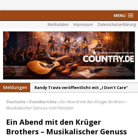
MENU
Mediadaten
Impressum
Datenschutzerklärung
Meldungen
Randy Travis veröffentlicht mit „I Don’t Care“
einen weiteren Schatz aus dem Archiv
Startseite
»
Eventberichte
»
Ein Abend mit den Krüger Brothers –
Danke für Euer Vertrauen: Country.de erreicht
Musikalischer Genuss vom Feinsten
täglich rund 10.000 Leser
Ein Abend mit den Krüger
Kacey Musgraves entführt Fans mit neuem
Brothers – Musikalischer Genuss
Video zu „Mexico Honey“