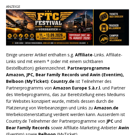
ANZEIGE
Einige unserer Artikel enthalten s.g.
Affiliate
-Links. Affiliate-
Links sind mit einem * (oder mit einem sichtbaren
Bestellbutton) gekennzeichnet.
Partnerprogramme
Amazon, JPC, Bear Family Records und Awin (Eventim),
Belboon (MyTicket)
:
Country.de
ist Teilnehmer des
Partnerprogramms von
Amazon Europe S.à.r.l.
und Partner
des Werbeprogramms, das zur Bereitstellung eines Mediums
für Websites konzipiert wurde, mittels dessen durch die
Platzierung von Werbeanzeigen und Links zu
Amazon.de
Werbekostenerstattung verdient werden kann. Ausserdem ist
Country.de Teilnehmer der Partnerprogramme von
JPC
und
Bear Family Records
sowie Affiliate-Marketing-Anbieter
Awin
(Eventim) sowie
Belboon
(MyTicket).