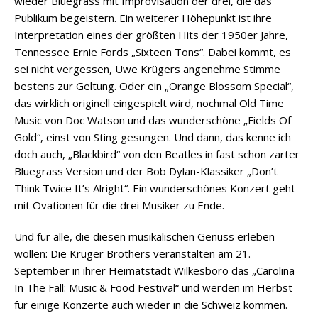
wieder Bluegrass mit Improvisation der drei, die das
Publikum begeistern. Ein weiterer Höhepunkt ist ihre
Interpretation eines der größten Hits der 1950er Jahre,
Tennessee Ernie Fords „Sixteen Tons“. Dabei kommt, es
sei nicht vergessen, Uwe Krügers angenehme Stimme
bestens zur Geltung. Oder ein „Orange Blossom Special“,
das wirklich originell eingespielt wird, nochmal Old Time
Music von Doc Watson und das wunderschöne „Fields Of
Gold“, einst von Sting gesungen. Und dann, das kenne ich
doch auch, „Blackbird“ von den Beatles in fast schon zarter
Bluegrass Version und der Bob Dylan-Klassiker „Don’t
Think Twice It’s Alright“. Ein wunderschönes Konzert geht
mit Ovationen für die drei Musiker zu Ende.
Und für alle, die diesen musikalischen Genuss erleben
wollen: Die Krüger Brothers veranstalten am 21.
September in ihrer Heimatstadt Wilkesboro das „Carolina
In The Fall: Music & Food Festival“ und werden im Herbst
für einige Konzerte auch wieder in die Schweiz kommen.