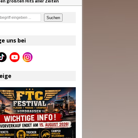
en größten Hits aller Zeiten
f unvergessliche Sommernächte
en
Suchen
z aus dem Archiv
eser
ge uns bei
eige