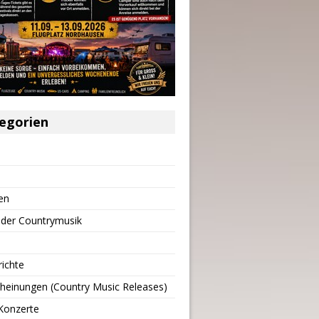
egorien
en
 der Countrymusik
richte
heinungen (Country Music Releases)
Konzerte