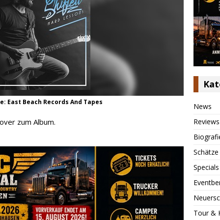
Kat
hte: East Beach Records And Tapes
News
Reviews
 Cover zum Album.
Biografi
Schätze
Specials
Eventbe
Neuersc
Tour & 