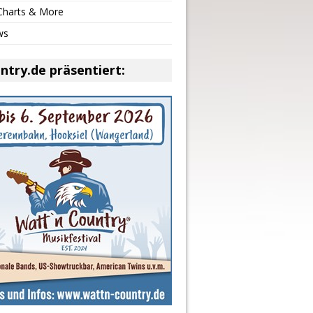
 Charts & More
ws
ntry.de präsentiert: