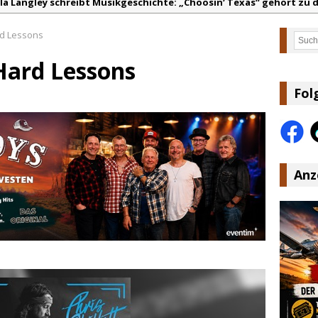
lla Langley schreibt Musikgeschichte: „Choosin‘ Texas“ gehört zu d
ez veröffentlicht neue Single „Late Night Talks“ – eine Hymne au
rd Lessons
Such
andy Travis veröffentlicht mit „I Don’t Care“ einen weiteren Schat
 Hard Lessons
anke für Euer Vertrauen: Country.de erreicht täglich rund 10.000 L
acey Musgraves entführt Fans mit neuem Video zu „Mexico Honey“
Fol
arly Pearce hinterfragt den ständigen Vergleich mit anderen
Anz