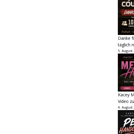
Danke fü
täglich 
5. August
Kacey M
Video z
4. August