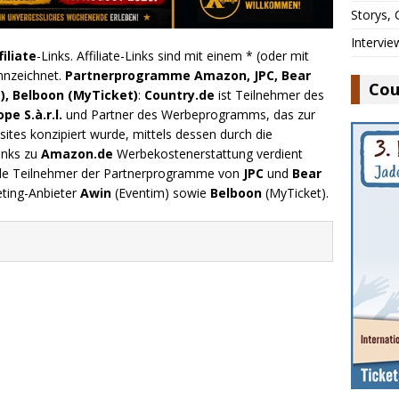
Storys,
Intervie
filiate
-Links. Affiliate-Links sind mit einem * (oder mit
nnzeichnet.
Partnerprogramme Amazon, JPC, Bear
Cou
), Belboon (MyTicket)
:
Country.de
ist Teilnehmer des
e S.à.r.l.
und Partner des Werbeprogramms, das zur
ites konzipiert wurde, mittels dessen durch die
inks zu
Amazon.de
Werbekostenerstattung verdient
.de Teilnehmer der Partnerprogramme von
JPC
und
Bear
eting-Anbieter
Awin
(Eventim) sowie
Belboon
(MyTicket).