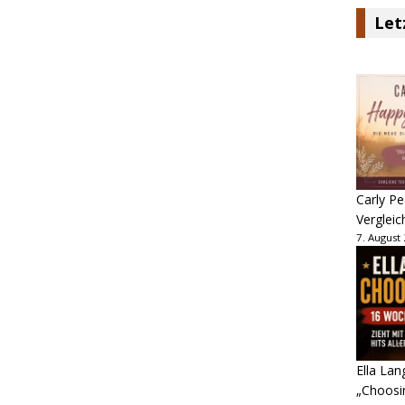
Let
Carly Pe
Vergleic
7. August
Ella Lan
„Choosin