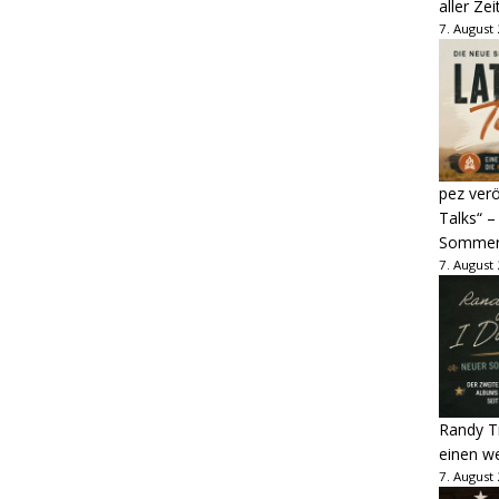
aller Zei
7. August
pez verö
Talks“ –
Sommer
7. August
Randy Tr
einen w
7. August