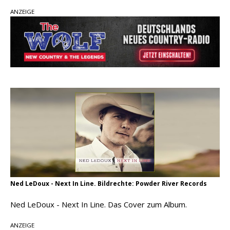
Country Music Hot News – 2. August 2026: Dolly
ANZEIGE
Parton, Bill Anderson und Shaboozey im Fokus
Chris Johnson & The Hollywood Hillbillies
kündigen neues Album mit „Better Days
Ahead“ an
Danke für Euer Vertrauen: Country.de erreicht
täglich rund 10.000 Leser
Ned LeDoux - Next In Line. Bildrechte: Powder River Records
Ned LeDoux - Next In Line. Das Cover zum Album.
ANZEIGE