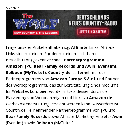
ANZEIGE
Einige unserer Artikel enthalten s.g.
Affiliate
-Links. Affiliate-
Links sind mit einem * (oder mit einem sichtbaren
Bestellbutton) gekennzeichnet.
Partnerprogramme
Amazon, JPC, Bear Family Records und Awin (Eventim),
Belboon (MyTicket)
:
Country.de
ist Teilnehmer des
Partnerprogramms von
Amazon Europe S.à.r.l.
und Partner
des Werbeprogramms, das zur Bereitstellung eines Mediums
für Websites konzipiert wurde, mittels dessen durch die
Platzierung von Werbeanzeigen und Links zu
Amazon.de
Werbekostenerstattung verdient werden kann. Ausserdem ist
Country.de Teilnehmer der Partnerprogramme von
JPC
und
Bear Family Records
sowie Affiliate-Marketing-Anbieter
Awin
(Eventim) sowie
Belboon
(MyTicket).