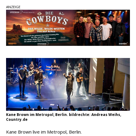
Country Music Hot News – 2. August 2026: Dolly
ANZEIGE
Parton, Bill Anderson und Shaboozey im Fokus
Chris Johnson & The Hollywood Hillbillies
kündigen neues Album mit „Better Days
Ahead“ an
Danke für Euer Vertrauen: Country.de erreicht
täglich rund 10.000 Leser
Kane Brown im Metropol, Berlin. bildrechte: Andreas Weihs,
Country.de
Kane Brown live im Metropol, Berlin.