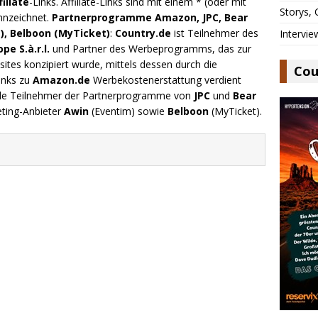
filiate
-Links. Affiliate-Links sind mit einem * (oder mit
Storys,
nnzeichnet.
Partnerprogramme Amazon, JPC, Bear
), Belboon (MyTicket)
:
Country.de
ist Teilnehmer des
Intervie
e S.à.r.l.
und Partner des Werbeprogramms, das zur
ites konzipiert wurde, mittels dessen durch die
Cou
inks zu
Amazon.de
Werbekostenerstattung verdient
.de Teilnehmer der Partnerprogramme von
JPC
und
Bear
eting-Anbieter
Awin
(Eventim) sowie
Belboon
(MyTicket).