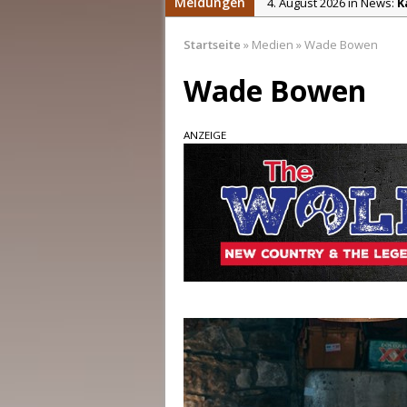
Meldungen
4. August 2026 in News:
K
4. August 2026 in News:
C
Startseite
»
Medien
»
Wade Bowen
4. August 2026 in News:
S
Wade Bowen
2. August 2026 in News:
C
31. Juli 2026 in News:
Chri
ANZEIGE
5. August 2026 in News:
D