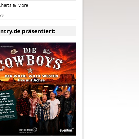
 Charts & More
ws
ntry.de präsentiert: