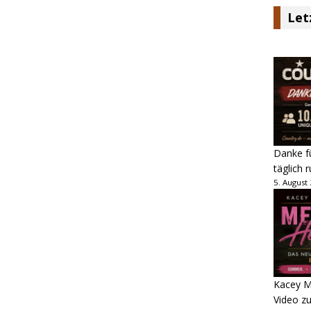
Let
Danke fü
täglich 
5. August
Kacey M
Video z