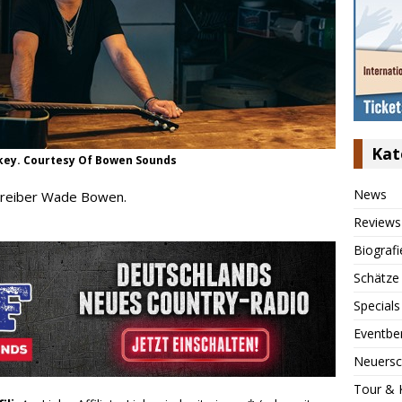
Kat
key. Courtesy Of Bowen Sounds
News
hreiber Wade Bowen.
Reviews
Biografi
Schätze
Specials
Eventbe
Neuersc
Tour & 