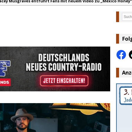
acey Musgraves entführt Fans mit neuem Video zu „Mexico Honey“
arter Faith mit brandneuem Musikvideo zu „Pearl Handled Pistol“
Such
on Volt – „Sound Signal Serenades“ erscheint am 28. August
ountry Music Hot News – 2. August 2026: Dolly Parton, Bill Anders
s Johnson & The Hollywood Hillbillies kündigen neues Album mit „
Fol
anke für Euer Vertrauen: Country.de erreicht täglich rund 10.000 L
Anz