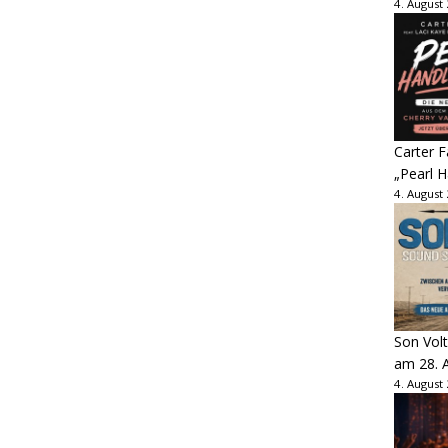
4. August
Carter 
„Pearl H
4. August
Son Volt
am 28. 
4. August