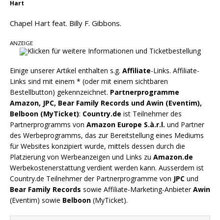
Hart
Danke für Euer Vertrauen: Country.de erreicht
täglich rund 10.000 Leser
Chapel Hart feat. Billy F. Gibbons.
ANZEIGE
Einige unserer Artikel enthalten s.g.
Affiliate
-Links. Affiliate-
Links sind mit einem * (oder mit einem sichtbaren
Bestellbutton) gekennzeichnet.
Partnerprogramme
Amazon, JPC, Bear Family Records und Awin (Eventim),
Belboon (MyTicket)
:
Country.de
ist Teilnehmer des
Partnerprogramms von
Amazon Europe S.à.r.l.
und Partner
des Werbeprogramms, das zur Bereitstellung eines Mediums
für Websites konzipiert wurde, mittels dessen durch die
Platzierung von Werbeanzeigen und Links zu
Amazon.de
Werbekostenerstattung verdient werden kann. Ausserdem ist
Country.de Teilnehmer der Partnerprogramme von
JPC
und
Bear Family Records
sowie Affiliate-Marketing-Anbieter
Awin
(Eventim) sowie
Belboon
(MyTicket).