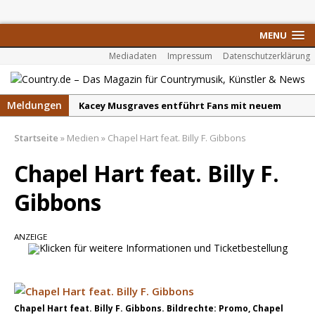
MENU
Mediadaten
Impressum
Datenschutzerklärung
Meldungen
Kacey Musgraves entführt Fans mit neuem
Video zu „Mexico Honey“
Startseite
»
Medien
»
Chapel Hart feat. Billy F. Gibbons
Carter Faith mit brandneuem Musikvideo zu
„Pearl Handled Pistol“
Chapel Hart feat. Billy F.
Son Volt – „Sound Signal Serenades“ erscheint
Gibbons
am 28. August
Country Music Hot News – 2. August 2026: Dolly
ANZEIGE
Parton, Bill Anderson und Shaboozey im Fokus
Chris Johnson & The Hollywood Hillbillies
kündigen neues Album mit „Better Days
Ahead“ an
Chapel Hart feat. Billy F. Gibbons. Bildrechte: Promo, Chapel