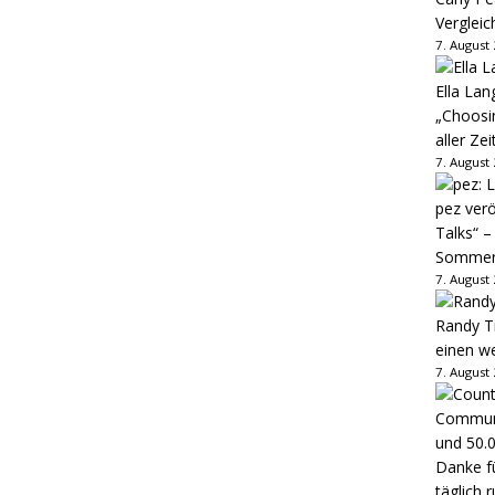
Vergleic
7. August
Ella Lan
„Choosin
aller Zei
7. August
pez verö
Talks“ –
Sommer
7. August
Randy Tr
einen w
7. August
Danke fü
täglich 