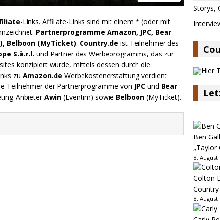
Storys,
filiate
-Links. Affiliate-Links sind mit einem * (oder mit
Intervie
nnzeichnet.
Partnerprogramme Amazon, JPC, Bear
), Belboon (MyTicket)
:
Country.de
ist Teilnehmer des
Cou
e S.à.r.l.
und Partner des Werbeprogramms, das zur
ites konzipiert wurde, mittels dessen durch die
inks zu
Amazon.de
Werbekostenerstattung verdient
.de Teilnehmer der Partnerprogramme von
JPC
und
Bear
Let
eting-Anbieter
Awin
(Eventim) sowie
Belboon
(MyTicket).
Ben Gall
„Taylor 
8. August
Colton D
Country
8. August
Carly Pe