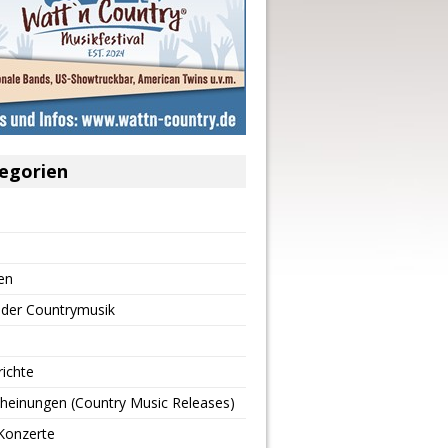
egorien
en
 der Countrymusik
richte
heinungen (Country Music Releases)
Konzerte