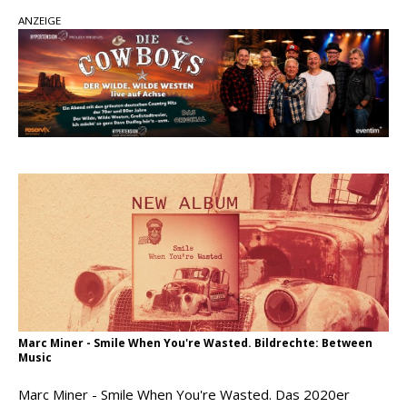
ANZEIGE
Sommernächte
Randy Travis veröffentlicht mit „I Don’t Care“
einen weiteren Schatz aus dem Archiv
Danke für Euer Vertrauen: Country.de erreicht
täglich rund 10.000 Leser
Colton Dawson legt mit „Worth It“ nach –
Country mit Herz und Humor
Marc Miner - Smile When You're Wasted. Bildrechte: Between
Music
Marc Miner - Smile When You're Wasted. Das 2020er