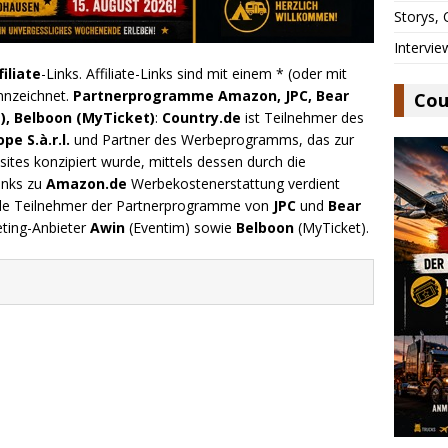
Storys,
Intervie
filiate
-Links. Affiliate-Links sind mit einem * (oder mit
nnzeichnet.
Partnerprogramme Amazon, JPC, Bear
Cou
), Belboon (MyTicket)
:
Country.de
ist Teilnehmer des
e S.à.r.l.
und Partner des Werbeprogramms, das zur
ites konzipiert wurde, mittels dessen durch die
inks zu
Amazon.de
Werbekostenerstattung verdient
.de Teilnehmer der Partnerprogramme von
JPC
und
Bear
eting-Anbieter
Awin
(Eventim) sowie
Belboon
(MyTicket).