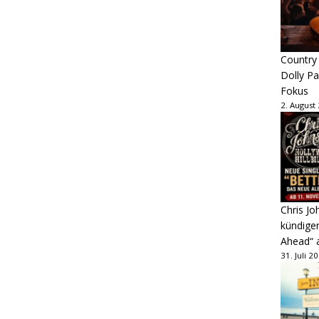
Country
Dolly P
Fokus
2. August
Chris Jo
kündige
Ahead“ 
31. Juli 2