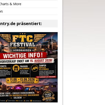
 Charts & More
ws
ntry.de präsentiert: