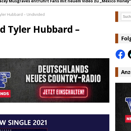
acey Musgraves entführt Fans mit neuem Video zu „Mexico Honey“
arter Faith mit brandneuem Musikvideo zu „Pearl Handled Pistol“
ler Hubbard – Undivided
Such
on Volt – „Sound Signal Serenades“ erscheint am 28. August
 Tyler Hubbard –
ountry Music Hot News – 2. August 2026: Dolly Parton, Bill Anders
s Johnson & The Hollywood Hillbillies kündigen neues Album mit „
Fol
anke für Euer Vertrauen: Country.de erreicht täglich rund 10.000 L
Anz