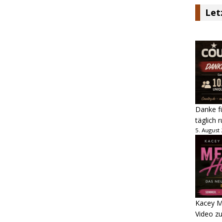
Let
Danke fü
täglich 
5. August
Kacey M
Video z