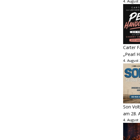
4. August
Carter 
„Pearl H
4. August
Son Volt
am 28. 
4. August