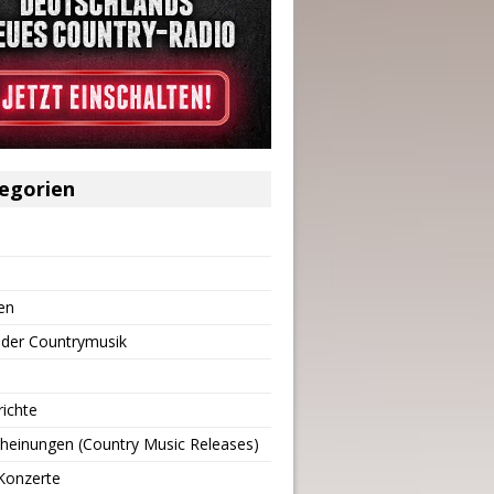
egorien
en
 der Countrymusik
richte
heinungen (Country Music Releases)
Konzerte