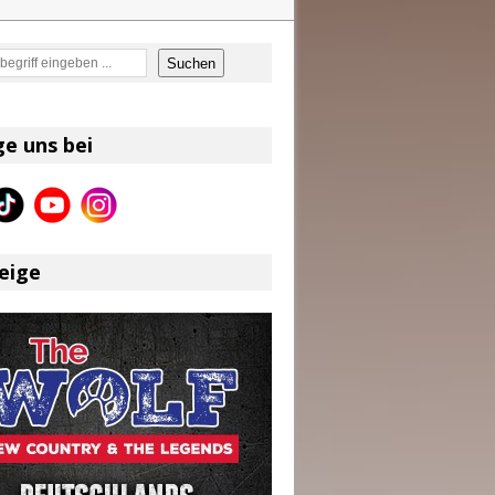
en
Suchen
on und Shaboozey im Fokus
Better Days Ahead“ an
ge uns bei
eser
eige