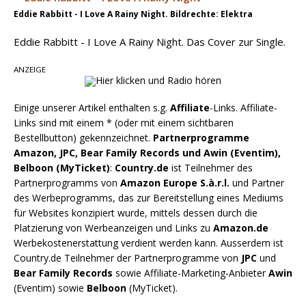
Chris Johnson & The Hollywood Hillbillies
Eddie Rabbitt - I Love A Rainy Night. Bildrechte: Elektra
kündigen neues Album mit „Better Days
Eddie Rabbitt - I Love A Rainy Night. Das Cover zur Single.
Ahead“ an
ANZEIGE
Einige unserer Artikel enthalten s.g.
Affiliate
-Links. Affiliate-
Links sind mit einem * (oder mit einem sichtbaren
Bestellbutton) gekennzeichnet.
Partnerprogramme
Amazon, JPC, Bear Family Records und Awin (Eventim),
Belboon (MyTicket)
:
Country.de
ist Teilnehmer des
Partnerprogramms von
Amazon Europe S.à.r.l.
und Partner
des Werbeprogramms, das zur Bereitstellung eines Mediums
für Websites konzipiert wurde, mittels dessen durch die
Platzierung von Werbeanzeigen und Links zu
Amazon.de
Werbekostenerstattung verdient werden kann. Ausserdem ist
Country.de Teilnehmer der Partnerprogramme von
JPC
und
Bear Family Records
sowie Affiliate-Marketing-Anbieter
Awin
(Eventim) sowie
Belboon
(MyTicket).