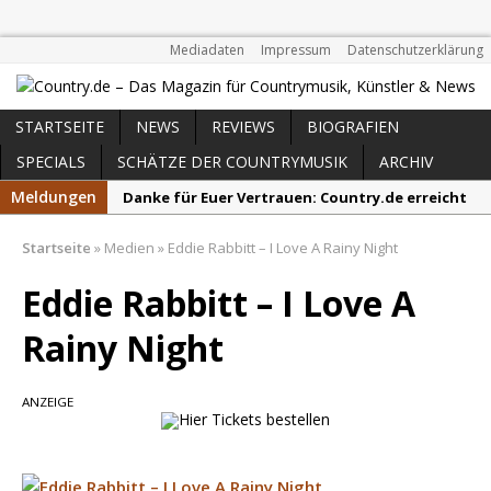
Mediadaten
Impressum
Datenschutzerklärung
STARTSEITE
NEWS
REVIEWS
BIOGRAFIEN
SPECIALS
SCHÄTZE DER COUNTRYMUSIK
ARCHIV
Meldungen
Danke für Euer Vertrauen: Country.de erreicht
täglich rund 10.000 Leser
Startseite
»
Medien
»
Eddie Rabbitt – I Love A Rainy Night
Kacey Musgraves entführt Fans mit neuem
Video zu „Mexico Honey“
Eddie Rabbitt – I Love A
Carter Faith mit brandneuem Musikvideo zu
Rainy Night
„Pearl Handled Pistol“
Son Volt – „Sound Signal Serenades“ erscheint
ANZEIGE
am 28. August
Country Music Hot News – 2. August 2026: Dolly
Parton, Bill Anderson und Shaboozey im Fokus