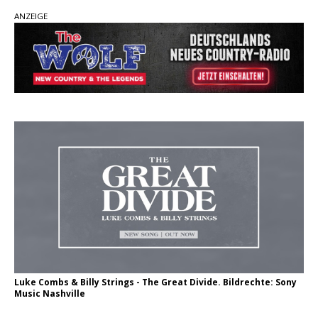
ANZEIGE
einen weiteren Schatz aus dem Archiv
Danke für Euer Vertrauen: Country.de erreicht
täglich rund 10.000 Leser
Kacey Musgraves entführt Fans mit neuem
Video zu „Mexico Honey“
Carly Pearce hinterfragt den ständigen
Vergleich mit anderen
Luke Combs & Billy Strings - The Great Divide. Bildrechte: Sony
Music Nashville