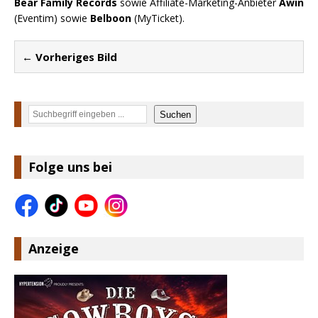
Bear Family Records
sowie Affiliate-Marketing-Anbieter
Awin
(Eventim) sowie
Belboon
(MyTicket).
← Vorheriges Bild
Suchen
Suchen
Folge uns bei
Anzeige