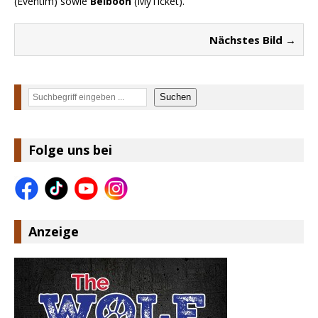
(Eventim) sowie
Belboon
(MyTicket).
Nächstes Bild →
Suchen
Suchen
Folge uns bei
Anzeige