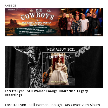
Ella Langley schreibt Musikgeschichte:
ANZEIGE
„Choosin‘ Texas“ gehört zu den größten Hits
aller Zeiten
pez veröffentlicht neue Single „Late Night
Talks“ – eine Hymne auf unvergessliche
Sommernächte
Country Music Hot News – 9. August 2026:
Morgan Wallen, Dolly Parton und Riley Green im
Fokus
Loretta Lynn - Still Woman Enough. Bildrechte: Legacy
Recordings
Loretta Lynn - Still Woman Enough. Das Cover zum Album.