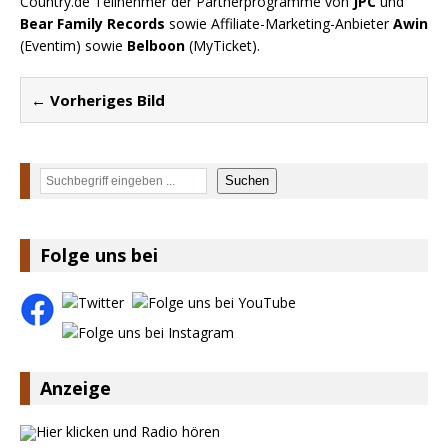
Country.de Teilnehmer der Partnerprogramme von
JPC
und
Bear Family Records
sowie Affiliate-Marketing-Anbieter
Awin
(Eventim) sowie
Belboon
(MyTicket).
← Vorheriges Bild
Suchen
Suchen
Folge uns bei
Anzeige