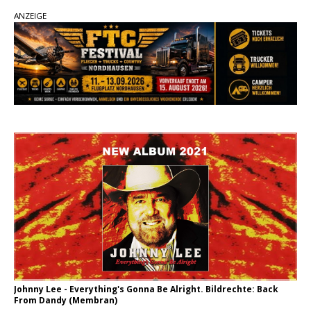
ANZEIGE
Kacey Musgraves entführt Fans mit neuem
Video zu „Mexico Honey“
Carter Faith mit brandneuem Musikvideo zu
„Pearl Handled Pistol“
Ella Langley schreibt Musikgeschichte:
„Choosin‘ Texas“ gehört zu den größten Hits
aller Zeiten
Johnny Lee - Everything's Gonna Be Alright. Bildrechte: Back
From Dandy (Membran)