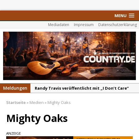
MENU
Mediadaten
Impressum
Datenschutzerklärung
Meldungen
Randy Travis veröffentlicht mit „I Don’t Care“
einen weiteren Schatz aus dem Archiv
Startseite
»
Medien
»
Mighty Oaks
Danke für Euer Vertrauen: Country.de erreicht
täglich rund 10.000 Leser
Mighty Oaks
Kacey Musgraves entführt Fans mit neuem
Video zu „Mexico Honey“
ANZEIGE