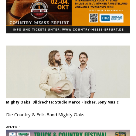
Carter Faith mit brandneuem Musikvideo zu
„Pearl Handled Pistol“
Son Volt – „Sound Signal Serenades“ erscheint
am 28. August
pez veröffentlicht neue Single „Late Night
Talks“ – eine Hymne auf unvergessliche
Sommernächte
Mighty Oaks. Bildrechte: Studio Marco Fischer, Sony Music
Die Country & Folk-Band Mighty Oaks.
ANZEIGE