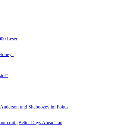
000 Leser
 Honey“
tol“
l Anderson und Shaboozey im Fokus
lbum mit „Better Days Ahead“ an