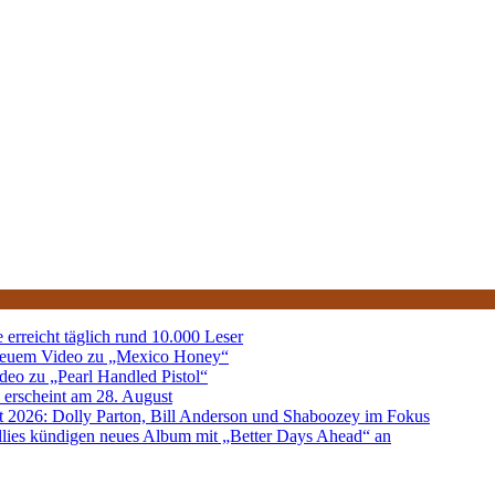
 erreicht täglich rund 10.000 Leser
 neuem Video zu „Mexico Honey“
deo zu „Pearl Handled Pistol“
 erscheint am 28. August
 2026: Dolly Parton, Bill Anderson und Shaboozey im Fokus
lies kündigen neues Album mit „Better Days Ahead“ an