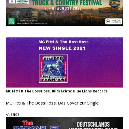
Ella Langley schreibt Musikgeschichte:
„Choosin‘ Texas“ gehört zu den größten Hits
aller Zeiten
pez veröffentlicht neue Single „Late Night
Talks“ – eine Hymne auf unvergessliche
Sommernächte
Country Music Hot News – 9. August 2026:
Morgan Wallen, Dolly Parton und Riley Green im
Fokus
MC Fitti & The BossHoss. Bildrechte: Blue Lions Records
MC Fitti & The BossHoss. Das Cover zur Single.
ANZEIGE