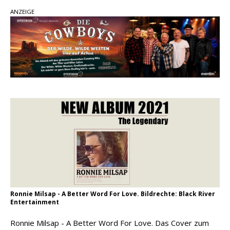
Ella Langley schreibt Musikgeschichte:
ANZEIGE
„Choosin‘ Texas“ gehört zu den größten Hits
aller Zeiten
pez veröffentlicht neue Single „Late Night
Talks“ – eine Hymne auf unvergessliche
Sommernächte
Country Music Hot News – 9. August 2026:
Morgan Wallen, Dolly Parton und Riley Green im
Fokus
Ronnie Milsap - A Better Word For Love. Bildrechte: Black River
Entertainment
Ronnie Milsap - A Better Word For Love. Das Cover zum