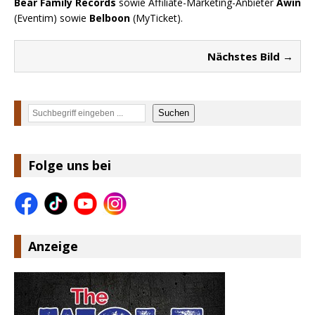
Bear Family Records
sowie Affiliate-Marketing-Anbieter
Awin
(Eventim) sowie
Belboon
(MyTicket).
Nächstes Bild →
Suchen
Suchen
Folge uns bei
Anzeige