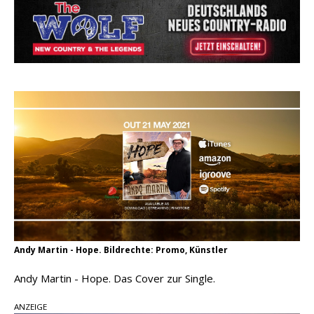
Ella Langley schreibt Musikgeschichte:
„Choosin‘ Texas“ gehört zu den größten Hits
aller Zeiten
pez veröffentlicht neue Single „Late Night
Talks“ – eine Hymne auf unvergessliche
Sommernächte
Country Music Hot News – 9. August 2026:
Morgan Wallen, Dolly Parton und Riley Green im
Fokus
Andy Martin - Hope. Bildrechte: Promo, Künstler
Andy Martin - Hope. Das Cover zur Single.
ANZEIGE