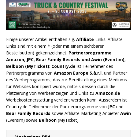
Einige unserer Artikel enthalten s.g.
Affiliate
-Links. Affiliate-
Links sind mit einem * (oder mit einem sichtbaren
Bestellbutton) gekennzeichnet.
Partnerprogramme
Amazon, JPC, Bear Family Records und Awin (Eventim),
Belboon (MyTicket)
:
Country.de
ist Teilnehmer des
Partnerprogramms von
Amazon Europe S.à.r.l.
und Partner
des Werbeprogramms, das zur Bereitstellung eines Mediums
für Websites konzipiert wurde, mittels dessen durch die
Platzierung von Werbeanzeigen und Links zu
Amazon.de
Werbekostenerstattung verdient werden kann. Ausserdem ist
Country.de Teilnehmer der Partnerprogramme von
JPC
und
Bear Family Records
sowie Affiliate-Marketing-Anbieter
Awin
(Eventim) sowie
Belboon
(MyTicket).
← Vorheriges Bild