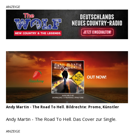
Ella Langley schreibt Musikgeschichte:
ANZEIGE
„Choosin‘ Texas“ gehört zu den größten Hits
aller Zeiten
pez veröffentlicht neue Single „Late Night
Talks“ – eine Hymne auf unvergessliche
Sommernächte
Country Music Hot News – 9. August 2026:
Morgan Wallen, Dolly Parton und Riley Green im
Fokus
Andy Martin - The Road To Hell. Bildrechte: Promo, Künstler
Andy Martin - The Road To Hell. Das Cover zur Single.
ANZEIGE