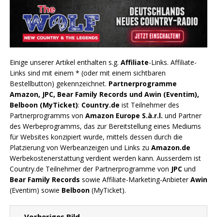
Einige unserer Artikel enthalten s.g.
Affiliate
-Links. Affiliate-
Links sind mit einem * (oder mit einem sichtbaren
Bestellbutton) gekennzeichnet.
Partnerprogramme
Amazon, JPC, Bear Family Records und Awin (Eventim),
Belboon (MyTicket)
:
Country.de
ist Teilnehmer des
Partnerprogramms von
Amazon Europe S.à.r.l.
und Partner
des Werbeprogramms, das zur Bereitstellung eines Mediums
für Websites konzipiert wurde, mittels dessen durch die
Platzierung von Werbeanzeigen und Links zu
Amazon.de
Werbekostenerstattung verdient werden kann. Ausserdem ist
Country.de Teilnehmer der Partnerprogramme von
JPC
und
Bear Family Records
sowie Affiliate-Marketing-Anbieter
Awin
(Eventim) sowie
Belboon
(MyTicket).
← Vorheriges Bild