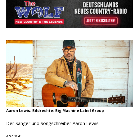
Kacey Musgraves entführt Fans mit neuem
Video zu „Mexico Honey“
Carter Faith mit brandneuem Musikvideo zu
„Pearl Handled Pistol“
Ella Langley schreibt Musikgeschichte:
„Choosin‘ Texas“ gehört zu den größten Hits
aller Zeiten
Aaron Lewis. Bildrechte: Big Machine Label Group
Der Sänger und Songschreiber Aaron Lewis.
ANZEIGE