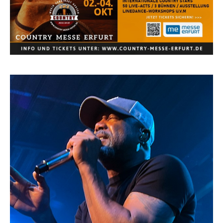
Country Music Hot News – 2. August 2026: Dolly
Parton, Bill Anderson und Shaboozey im Fokus
Chris Johnson & The Hollywood Hillbillies
kündigen neues Album mit „Better Days
Ahead“ an
Danke für Euer Vertrauen: Country.de erreicht
täglich rund 10.000 Leser