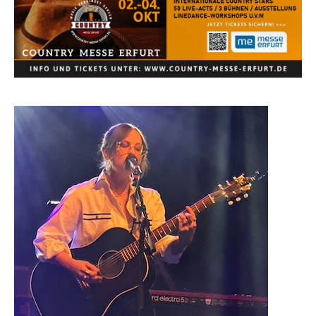
Country Music Hot News – 2. August 2026: Dolly
Parton, Bill Anderson und Shaboozey im Fokus
Chris Johnson & The Hollywood Hillbillies
kündigen neues Album mit „Better Days
Ahead“ an
Danke für Euer Vertrauen: Country.de erreicht
täglich rund 10.000 Leser