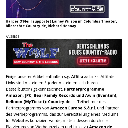
Harper O'Neill supportet Lainey Wilson im Columbis Theater,
Bildrechte Country.de, Richard Heanay
ANZEIGE
Einige unserer Artikel enthalten s.g.
Affiliate
-Links. Affiliate-
Links sind mit einem * (oder mit einem sichtbaren
Bestellbutton) gekennzeichnet.
Partnerprogramme
Amazon, JPC, Bear Family Records und Awin (Eventim),
Belboon (MyTicket)
:
Country.de
ist Teilnehmer des
Partnerprogramms von
Amazon Europe S.à.r.l.
und Partner
des Werbeprogramms, das zur Bereitstellung eines Mediums
für Websites konzipiert wurde, mittels dessen durch die
Platzierung von Werbeanzeigen und Links zu
Amazon.de