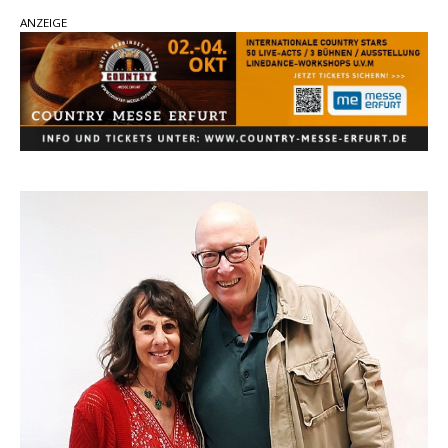
Country Music Hot News – 2. August 2026: Dolly
ANZEIGE
Parton, Bill Anderson und Shaboozey im Fokus
Chris Johnson & The Hollywood Hillbillies
kündigen neues Album mit „Better Days
Ahead“ an
Danke für Euer Vertrauen: Country.de erreicht
täglich rund 10.000 Leser