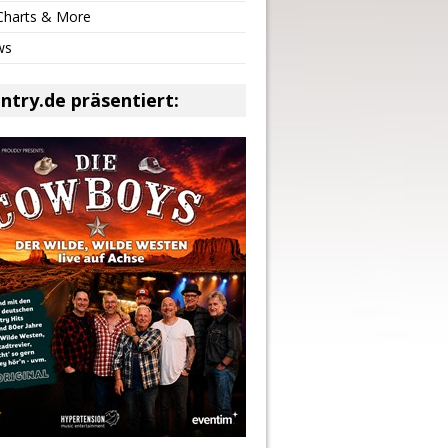
 Charts & More
ws
ntry.de präsentiert: