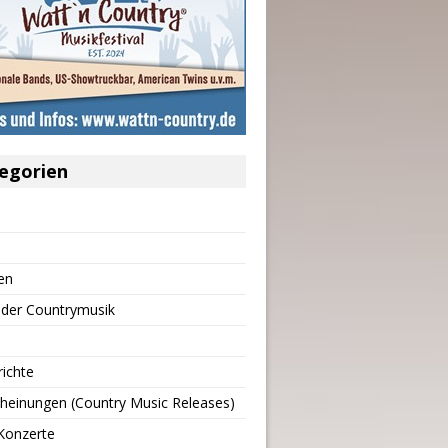
egorien
en
 der Countrymusik
richte
heinungen (Country Music Releases)
Konzerte