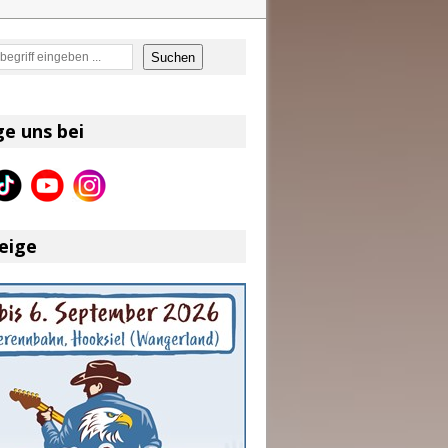
en
Suchen
on und Shaboozey im Fokus
Better Days Ahead“ an
ge uns bei
eser
eige