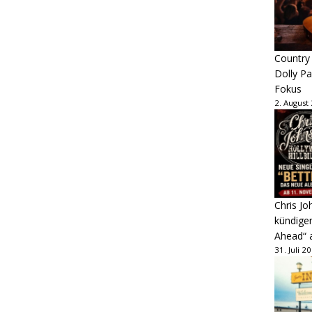
Country
Dolly P
Fokus
2. August
Chris Jo
kündige
Ahead“ 
31. Juli 2