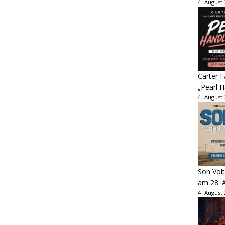
4. August
Carter 
„Pearl H
4. August
Son Volt
am 28. 
4. August