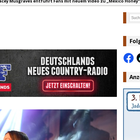
acey Musgraves entführt Fans mit neuem Video zu „Mexico Honey“
arter Faith mit brandneuem Musikvideo zu „Pearl Handled Pistol“
Such
on Volt – „Sound Signal Serenades“ erscheint am 28. August
ountry Music Hot News – 2. August 2026: Dolly Parton, Bill Anders
s Johnson & The Hollywood Hillbillies kündigen neues Album mit „
Fol
anke für Euer Vertrauen: Country.de erreicht täglich rund 10.000 L
Anz