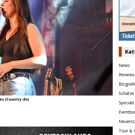
Kat
News
Reviews
Biografi
Schätze
ges (Country.de)
Specials
Eventbe
Neuersc
Tour & 