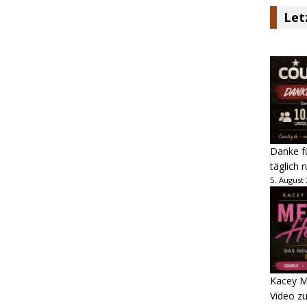
Let
Danke fü
täglich 
5. August
Kacey M
Video z