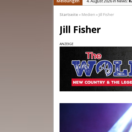
Meldungen
4. August 2026 in News:
K
4. August 2026 in News:
C
Startseite
»
Medien
»
Jill Fisher
4. August 2026 in News:
S
Jill Fisher
2. August 2026 in News:
C
31. Juli 2026 in News:
Chri
ANZEIGE
5. August 2026 in News:
D