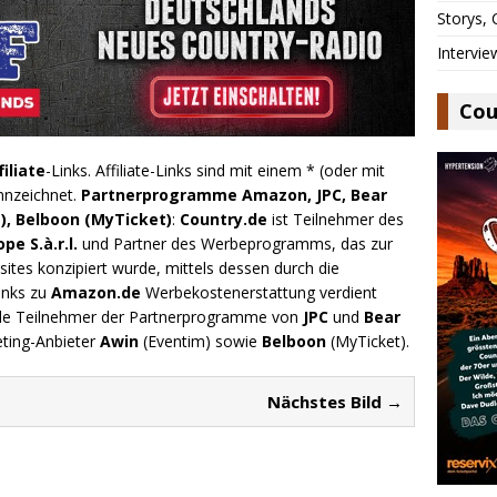
Storys,
Intervie
Cou
filiate
-Links. Affiliate-Links sind mit einem * (oder mit
nnzeichnet.
Partnerprogramme Amazon, JPC, Bear
), Belboon (MyTicket)
:
Country.de
ist Teilnehmer des
e S.à.r.l.
und Partner des Werbeprogramms, das zur
ites konzipiert wurde, mittels dessen durch die
inks zu
Amazon.de
Werbekostenerstattung verdient
.de Teilnehmer der Partnerprogramme von
JPC
und
Bear
eting-Anbieter
Awin
(Eventim) sowie
Belboon
(MyTicket).
Nächstes Bild →