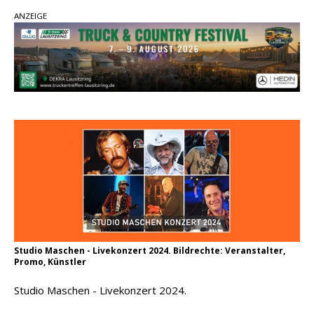
ANZEIGE
einen weiteren Schatz aus dem Archiv
Danke für Euer Vertrauen: Country.de erreicht
täglich rund 10.000 Leser
Kacey Musgraves entführt Fans mit neuem
Video zu „Mexico Honey“
Carly Pearce hinterfragt den ständigen
Vergleich mit anderen
Studio Maschen - Livekonzert 2024. Bildrechte: Veranstalter,
Promo, Künstler
Studio Maschen - Livekonzert 2024.