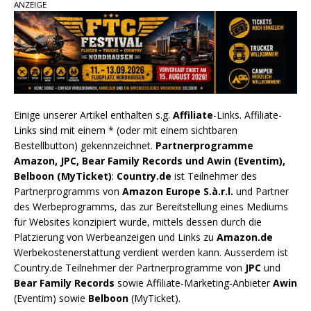
ANZEIGE
Einige unserer Artikel enthalten s.g.
Affiliate
-Links. Affiliate-
Links sind mit einem * (oder mit einem sichtbaren
Bestellbutton) gekennzeichnet.
Partnerprogramme
Amazon, JPC, Bear Family Records und Awin (Eventim),
Belboon (MyTicket)
:
Country.de
ist Teilnehmer des
Partnerprogramms von
Amazon Europe S.à.r.l.
und Partner
des Werbeprogramms, das zur Bereitstellung eines Mediums
für Websites konzipiert wurde, mittels dessen durch die
Platzierung von Werbeanzeigen und Links zu
Amazon.de
Werbekostenerstattung verdient werden kann. Ausserdem ist
Country.de Teilnehmer der Partnerprogramme von
JPC
und
Bear Family Records
sowie Affiliate-Marketing-Anbieter
Awin
(Eventim) sowie
Belboon
(MyTicket).