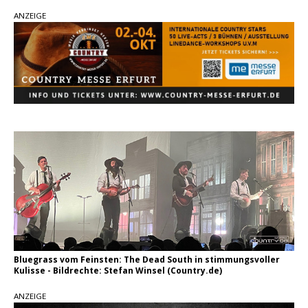
Ella Langley schreibt Musikgeschichte:
ANZEIGE
„Choosin‘ Texas“ gehört zu den größten Hits
aller Zeiten
pez veröffentlicht neue Single „Late Night
Talks“ – eine Hymne auf unvergessliche
Sommernächte
Country Music Hot News – 9. August 2026:
Morgan Wallen, Dolly Parton und Riley Green im
Fokus
Bluegrass vom Feinsten: The Dead South in stimmungsvoller
Kulisse - Bildrechte: Stefan Winsel (Country.de)
ANZEIGE