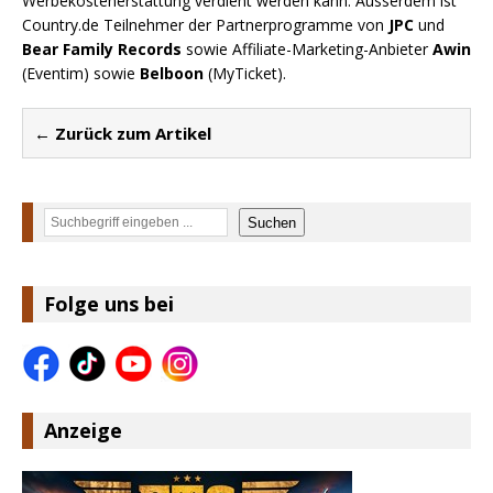
Werbekostenerstattung verdient werden kann. Ausserdem ist
Country.de Teilnehmer der Partnerprogramme von
JPC
und
Bear Family Records
sowie Affiliate-Marketing-Anbieter
Awin
(Eventim) sowie
Belboon
(MyTicket).
← Zurück zum Artikel
Suchen
Suchen
Folge uns bei
Anzeige