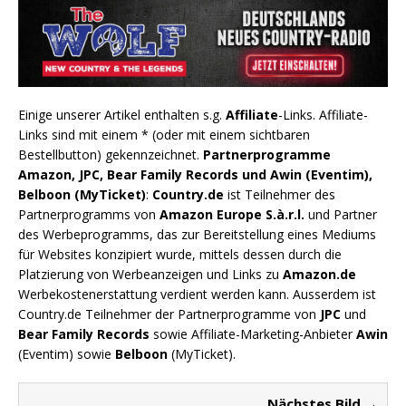
Einige unserer Artikel enthalten s.g.
Affiliate
-Links. Affiliate-
Links sind mit einem * (oder mit einem sichtbaren
Bestellbutton) gekennzeichnet.
Partnerprogramme
Amazon, JPC, Bear Family Records und Awin (Eventim),
Belboon (MyTicket)
:
Country.de
ist Teilnehmer des
Partnerprogramms von
Amazon Europe S.à.r.l.
und Partner
des Werbeprogramms, das zur Bereitstellung eines Mediums
für Websites konzipiert wurde, mittels dessen durch die
Platzierung von Werbeanzeigen und Links zu
Amazon.de
Werbekostenerstattung verdient werden kann. Ausserdem ist
Country.de Teilnehmer der Partnerprogramme von
JPC
und
Bear Family Records
sowie Affiliate-Marketing-Anbieter
Awin
(Eventim) sowie
Belboon
(MyTicket).
Nächstes Bild →