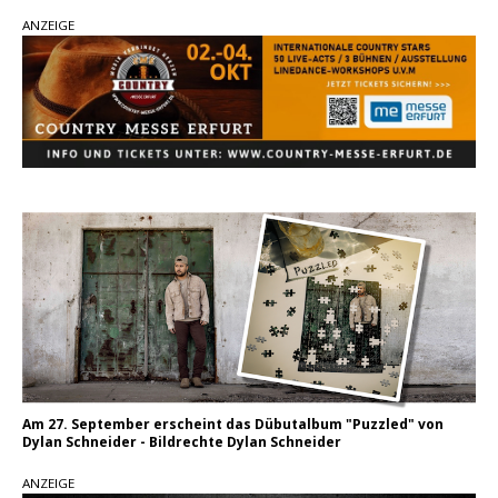
Ella Langley schreibt Musikgeschichte:
ANZEIGE
„Choosin‘ Texas“ gehört zu den größten Hits
aller Zeiten
pez veröffentlicht neue Single „Late Night
Talks“ – eine Hymne auf unvergessliche
Sommernächte
Country Music Hot News – 9. August 2026:
Morgan Wallen, Dolly Parton und Riley Green im
Fokus
Am 27. September erscheint das Dübutalbum "Puzzled" von
Dylan Schneider - Bildrechte Dylan Schneider
ANZEIGE