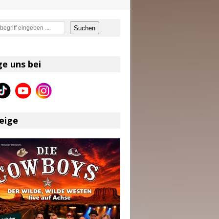
en
Suchen
on und Shaboozey im Fokus
Better Days Ahead“ an
ge uns bei
eser
eige