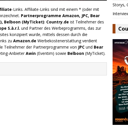
Storys,
filiate
-Links. Affiliate-Links sind mit einem * (oder mit
Intervie
nnzeichnet.
Partnerprogramme Amazon, JPC, Bear
), Belboon (MyTicket)
:
Country.de
ist Teilnehmer des
Cou
e S.à.r.l.
und Partner des Werbeprogramms, das zur
ites konzipiert wurde, mittels dessen durch die
inks zu
Amazon.de
Werbekostenerstattung verdient
.de Teilnehmer der Partnerprogramme von
JPC
und
Bear
eting-Anbieter
Awin
(Eventim) sowie
Belboon
(MyTicket).