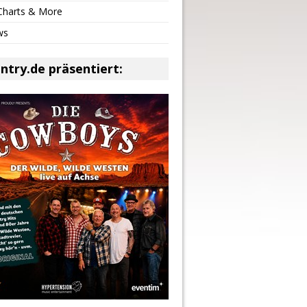
 Charts & More
ws
ntry.de präsentiert: