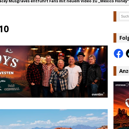
acey Musgraves entführt Fans mit neuem Video zu „Mexico Honey“
arter Faith mit brandneuem Musikvideo zu „Pearl Handled Pistol“
Such
on Volt – „Sound Signal Serenades“ erscheint am 28. August
10
ountry Music Hot News – 2. August 2026: Dolly Parton, Bill Anders
s Johnson & The Hollywood Hillbillies kündigen neues Album mit „
Fol
anke für Euer Vertrauen: Country.de erreicht täglich rund 10.000 L
Anz