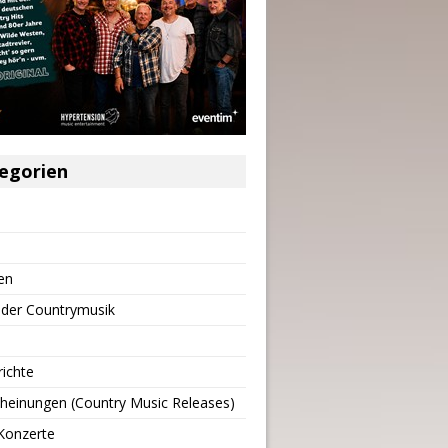
egorien
en
 der Countrymusik
richte
heinungen (Country Music Releases)
Konzerte