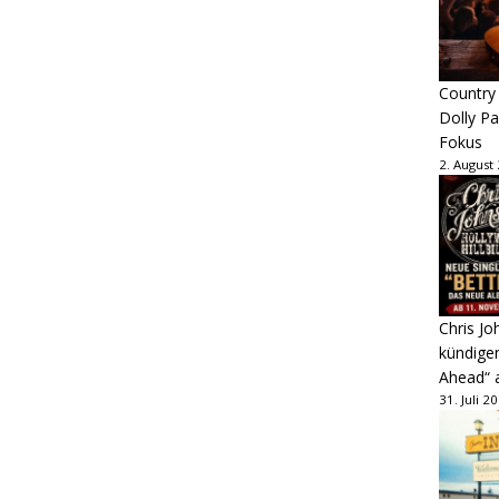
Country
Dolly P
Fokus
2. August
Chris Jo
kündige
Ahead“ 
31. Juli 2