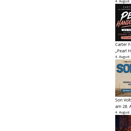
4. August
Carter 
„Pearl H
4. August
Son Volt
am 28. 
4. August