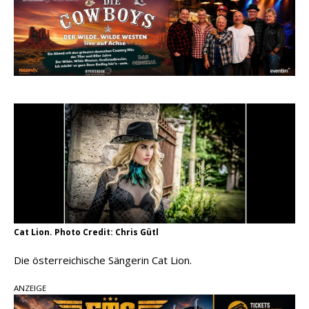
pez veröffentlicht neue Single „Late Night
Talks“ – eine Hymne auf unvergessliche
Sommernächte
Randy Travis veröffentlicht mit „I Don’t Care“
einen weiteren Schatz aus dem Archiv
Ben Gallaher kehrt zu seinen Wurzeln zurück –
„Taylor Gold“ zeigt die Kraft der Akustik
Cat Lion. Photo Credit: Chris Gütl
Die österreichische Sängerin Cat Lion.
ANZEIGE