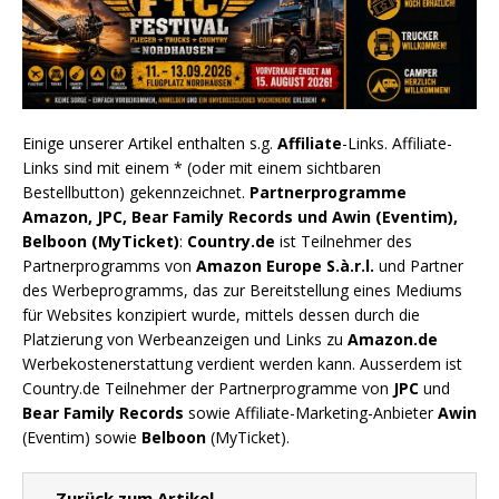
Einige unserer Artikel enthalten s.g.
Affiliate
-Links. Affiliate-
Links sind mit einem * (oder mit einem sichtbaren
Bestellbutton) gekennzeichnet.
Partnerprogramme
Amazon, JPC, Bear Family Records und Awin (Eventim),
Belboon (MyTicket)
:
Country.de
ist Teilnehmer des
Partnerprogramms von
Amazon Europe S.à.r.l.
und Partner
des Werbeprogramms, das zur Bereitstellung eines Mediums
für Websites konzipiert wurde, mittels dessen durch die
Platzierung von Werbeanzeigen und Links zu
Amazon.de
Werbekostenerstattung verdient werden kann. Ausserdem ist
Country.de Teilnehmer der Partnerprogramme von
JPC
und
Bear Family Records
sowie Affiliate-Marketing-Anbieter
Awin
(Eventim) sowie
Belboon
(MyTicket).
← Zurück zum Artikel