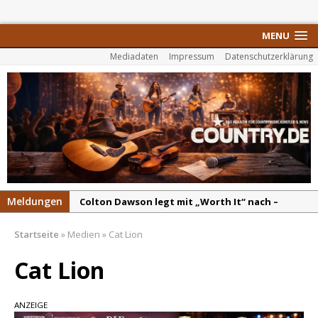
MENU
Mediadaten
Impressum
Datenschutzerklärung
Meldungen
Colton Dawson legt mit „Worth It“ nach –
Country mit Herz und Humor
Startseite
»
Medien
»
Cat Lion
Carly Pearce hinterfragt den ständigen
Vergleich mit anderen
Cat Lion
Ella Langley schreibt Musikgeschichte:
„Choosin‘ Texas“ gehört zu den größten Hits
ANZEIGE
aller Zeiten