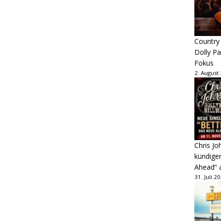
Country
Dolly P
Fokus
2. August
Chris Jo
kündige
Ahead“ 
31. Juli 2