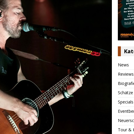
Kat
News
Reviews
Biografi
Schätze
Specials
Eventbe
Neuersc
Tour & 