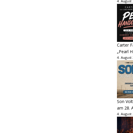
4. August
Carter 
„Pearl H
4. August
Son Volt
am 28. 
4. August