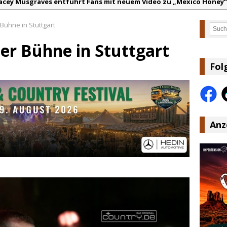
acey Musgraves entführt Fans mit neuem Video zu „Mexico Honey“
arter Faith mit brandneuem Musikvideo zu „Pearl Handled Pistol“
Bühne in Stuttgart
Such
on Volt – „Sound Signal Serenades“ erscheint am 28. August
er Bühne in Stuttgart
ountry Music Hot News – 2. August 2026: Dolly Parton, Bill Anders
s Johnson & The Hollywood Hillbillies kündigen neues Album mit „
Fol
anke für Euer Vertrauen: Country.de erreicht täglich rund 10.000 L
Anz