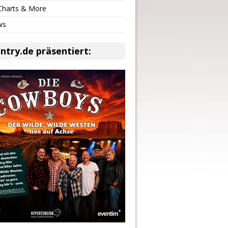
 Charts & More
ws
ntry.de präsentiert: