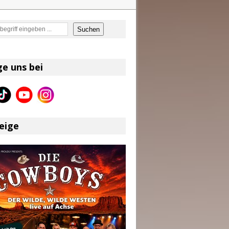
en
Suchen
on und Shaboozey im Fokus
Better Days Ahead“ an
ge uns bei
eser
eige