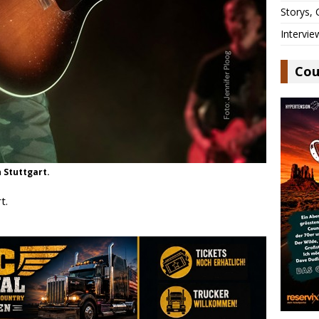
Storys,
Intervie
Cou
n Stuttgart.
t.