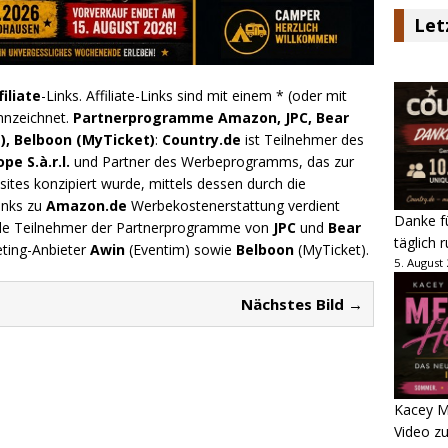
Let
filiate
-Links. Affiliate-Links sind mit einem * (oder mit
nnzeichnet.
Partnerprogramme Amazon, JPC, Bear
), Belboon (MyTicket)
:
Country.de
ist Teilnehmer des
e S.à.r.l.
und Partner des Werbeprogramms, das zur
ites konzipiert wurde, mittels dessen durch die
inks zu
Amazon.de
Werbekostenerstattung verdient
Danke fü
.de Teilnehmer der Partnerprogramme von
JPC
und
Bear
täglich 
eting-Anbieter
Awin
(Eventim) sowie
Belboon
(MyTicket).
5. August
Nächstes Bild →
Kacey M
Video z