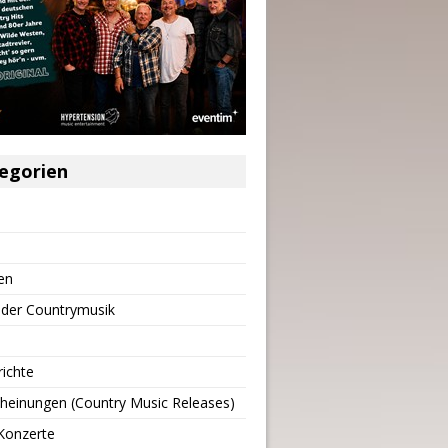
egorien
en
 der Countrymusik
richte
heinungen (Country Music Releases)
Konzerte