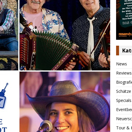
Kat
News
Reviews
Biografi
Schätze
Specials
Eventbe
Neuersc
Tour & 