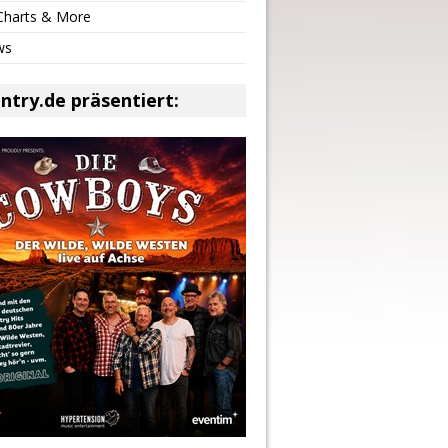
 Charts & More
ws
ntry.de präsentiert: