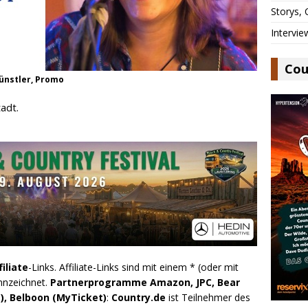
Storys,
Intervie
Cou
ünstler, Promo
adt.
filiate
-Links. Affiliate-Links sind mit einem * (oder mit
nnzeichnet.
Partnerprogramme Amazon, JPC, Bear
), Belboon (MyTicket)
:
Country.de
ist Teilnehmer des