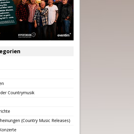
egorien
en
 der Countrymusik
richte
heinungen (Country Music Releases)
Konzerte