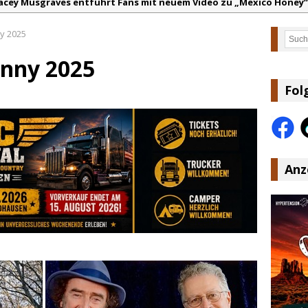
acey Musgraves entführt Fans mit neuem Video zu „Mexico Honey“
arter Faith mit brandneuem Musikvideo zu „Pearl Handled Pistol“
y 2025
Such
on Volt – „Sound Signal Serenades“ erscheint am 28. August
nny 2025
ountry Music Hot News – 2. August 2026: Dolly Parton, Bill Anders
s Johnson & The Hollywood Hillbillies kündigen neues Album mit „
Fol
anke für Euer Vertrauen: Country.de erreicht täglich rund 10.000 L
Anz