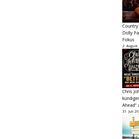
Country
Dolly P
Fokus
2. August
Chris Jo
kündige
Ahead“ 
31. Juli 2