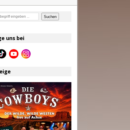
en
Suchen
on und Shaboozey im Fokus
Better Days Ahead“ an
ge uns bei
eser
eige