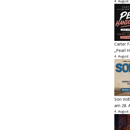
4. August
Carter 
„Pearl H
4. August
Son Volt
am 28. 
4. August