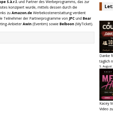
e S.à.r.l.
und Partner des Werbeprogramms, das zur
Let
ites konzipiert wurde, mittels dessen durch die
inks zu
Amazon.de
Werbekostenerstattung verdient
.de Teilnehmer der Partnerprogramme von
JPC
und
Bear
eting-Anbieter
Awin
(Eventim) sowie
Belboon
(MyTicket).
Danke fü
täglich 
5. August
Kacey M
Video z