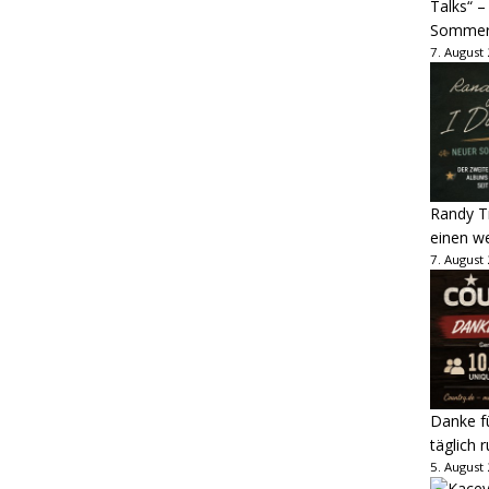
Talks“ –
Sommer
7. August
Randy Tr
einen w
7. August
Danke fü
täglich 
5. August