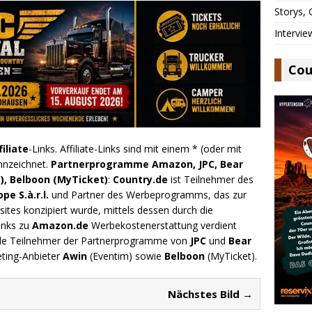
Storys,
Intervie
Cou
filiate
-Links. Affiliate-Links sind mit einem * (oder mit
nnzeichnet.
Partnerprogramme Amazon, JPC, Bear
), Belboon (MyTicket)
:
Country.de
ist Teilnehmer des
e S.à.r.l.
und Partner des Werbeprogramms, das zur
ites konzipiert wurde, mittels dessen durch die
inks zu
Amazon.de
Werbekostenerstattung verdient
.de Teilnehmer der Partnerprogramme von
JPC
und
Bear
eting-Anbieter
Awin
(Eventim) sowie
Belboon
(MyTicket).
Nächstes Bild →