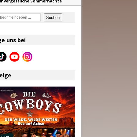
f unvergessliche Sommernächte
z aus dem Archiv
en
Suchen
eser
ge uns bei
en größten Hits aller Zeiten
eige