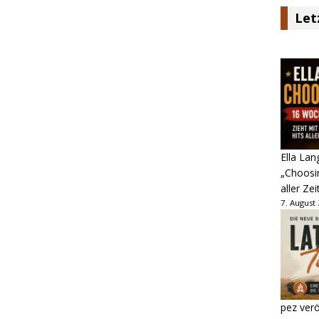
Let
Ella Lan
„Choosin
aller Zei
7. August
pez verö