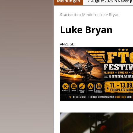
Meldungen
7. August 2026 in News:
p
7. August 2026 in News:
R
Startseite
»
Medien
»
Luke Bryan
5. August 2026 in News:
D
Luke Bryan
4. August 2026 in News:
K
4. August 2026 in News:
C
ANZEIGE
7. August 2026 in News:
E