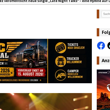
ez veröffentlicht neue Single „Late Night Talks“ – eine Hymne au
andy Travis veröffentlicht mit „I Don’t Care“ einen weiteren Schat
Such
anke für Euer Vertrauen: Country.de erreicht täglich rund 10.000 L
acey Musgraves entführt Fans mit neuem Video zu „Mexico Honey“
arter Faith mit brandneuem Musikvideo zu „Pearl Handled Pistol“
Fol
lla Langley schreibt Musikgeschichte: „Choosin‘ Texas“ gehört zu d
Anz