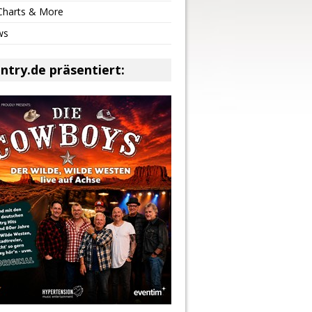
 Charts & More
ws
ntry.de präsentiert: