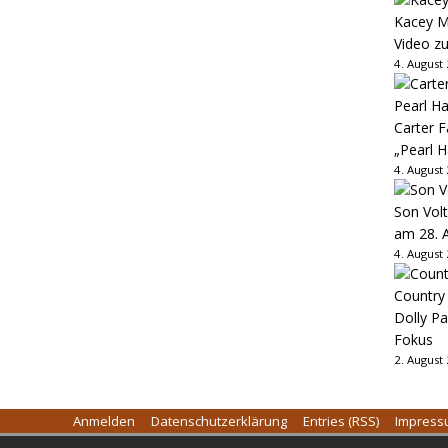
Kacey M
Video z
4. August
Carter 
„Pearl H
4. August
Son Volt
am 28. 
4. August
Country
Dolly P
Fokus
2. August
Anmelden
Datenschutzerklärung
Entries (RSS)
Impres