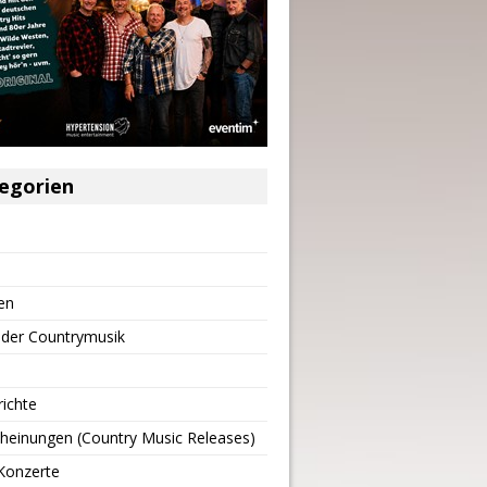
egorien
en
 der Countrymusik
richte
heinungen (Country Music Releases)
Konzerte