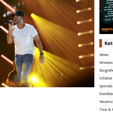
Kat
News
Reviews
Biografi
Schätze
Specials
Eventbe
Neuersc
Tour & 