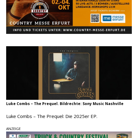
Kacey Musgraves entführt Fans mit neuem
Video zu „Mexico Honey“
Carter Faith mit brandneuem Musikvideo zu
„Pearl Handled Pistol“
Ella Langley schreibt Musikgeschichte:
„Choosin‘ Texas“ gehört zu den größten Hits
aller Zeiten
Luke Combs – The Prequel. Bildrechte: Sony Music Nashville
Luke Combs – The Prequel: Die 2025er EP.
ANZEIGE