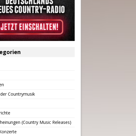
egorien
en
 der Countrymusik
richte
heinungen (Country Music Releases)
Konzerte