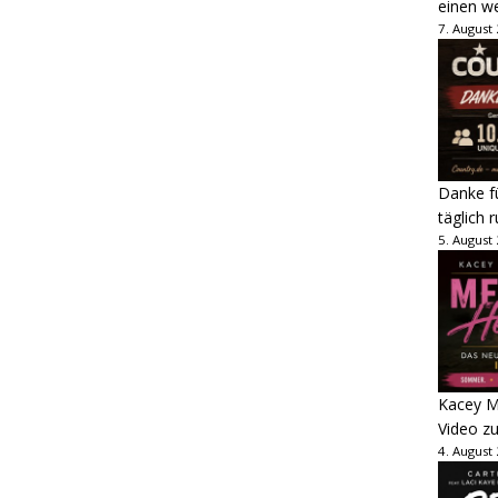
einen w
7. August
Danke fü
täglich 
5. August
Kacey M
Video z
4. August