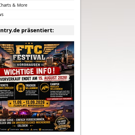
 Charts & More
ws
ntry.de präsentiert: