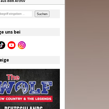
z aus dem Archiv
eser
en
Suchen
ge uns bei
f unvergessliche Sommernächte
eige