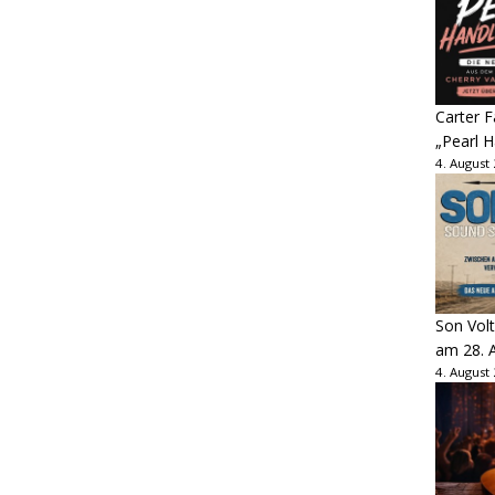
Carter 
„Pearl H
4. August
Son Volt
am 28. 
4. August