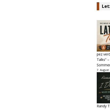
Let
pez verö
Talks“ –
Sommer
7. August
Randy Tr