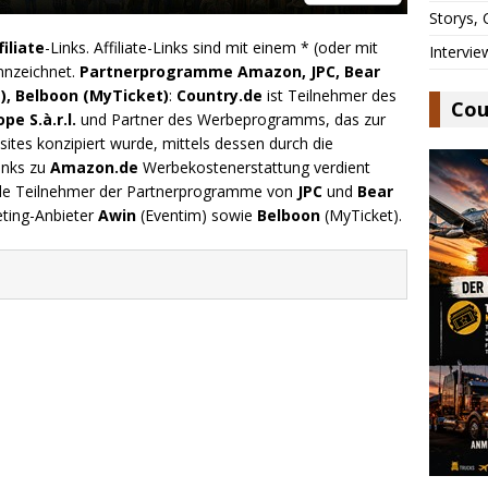
Storys,
filiate
-Links. Affiliate-Links sind mit einem * (oder mit
Intervie
nnzeichnet.
Partnerprogramme Amazon, JPC, Bear
), Belboon (MyTicket)
:
Country.de
ist Teilnehmer des
Cou
e S.à.r.l.
und Partner des Werbeprogramms, das zur
ites konzipiert wurde, mittels dessen durch die
inks zu
Amazon.de
Werbekostenerstattung verdient
.de Teilnehmer der Partnerprogramme von
JPC
und
Bear
eting-Anbieter
Awin
(Eventim) sowie
Belboon
(MyTicket).