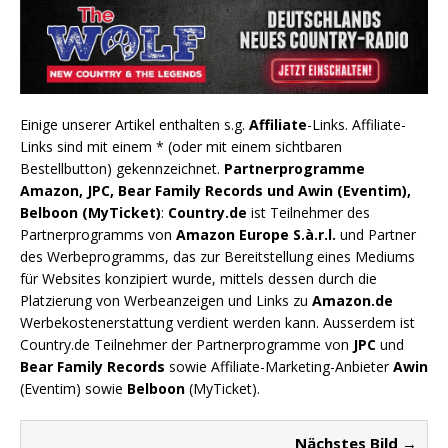
Einige unserer Artikel enthalten s.g.
Affiliate
-Links. Affiliate-
Links sind mit einem * (oder mit einem sichtbaren
Bestellbutton) gekennzeichnet.
Partnerprogramme
Amazon, JPC, Bear Family Records und Awin (Eventim),
Belboon (MyTicket)
:
Country.de
ist Teilnehmer des
Partnerprogramms von
Amazon Europe S.à.r.l.
und Partner
des Werbeprogramms, das zur Bereitstellung eines Mediums
für Websites konzipiert wurde, mittels dessen durch die
Platzierung von Werbeanzeigen und Links zu
Amazon.de
Werbekostenerstattung verdient werden kann. Ausserdem ist
Country.de Teilnehmer der Partnerprogramme von
JPC
und
Bear Family Records
sowie Affiliate-Marketing-Anbieter
Awin
(Eventim) sowie
Belboon
(MyTicket).
Nächstes Bild →