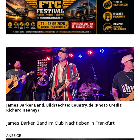
Carter Faith mit brandneuem Musikvideo zu
„Pearl Handled Pistol“
Son Volt – „Sound Signal Serenades“ erscheint
am 28. August
pez veröffentlicht neue Single „Late Night
Talks“ – eine Hymne auf unvergessliche
Sommernächte
James Barker Band. Bildrtechte: Country.de (Photo Credit:
Richard Heaney)
James Barker Band im Club Nachtleben in Frankfurt.
ANZEIGE