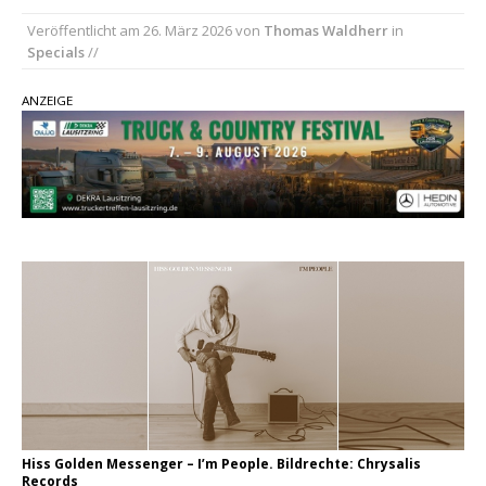
Veröffentlicht am
26. März 2026
von
Thomas Waldherr
in
pez veröffentlicht neue Single „Late Night
Specials
//
Talks“ – eine Hymne auf unvergessliche
Sommernächte
ANZEIGE
Randy Travis veröffentlicht mit „I Don’t Care“
einen weiteren Schatz aus dem Archiv
Ben Gallaher kehrt zu seinen Wurzeln zurück –
„Taylor Gold“ zeigt die Kraft der Akustik
Hiss Golden Messenger – I’m People. Bildrechte: Chrysalis
Records