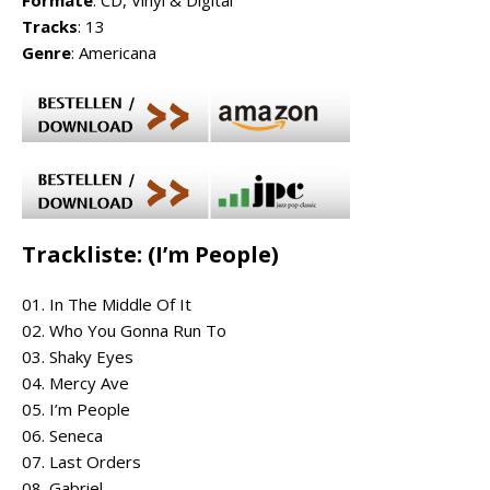
Formate
: CD, Vinyl & Digital
Tracks
: 13
Genre
: Americana
Trackliste: (I’m People)
01. In The Middle Of It
02. Who You Gonna Run To
03. Shaky Eyes
04. Mercy Ave
05. I’m People
06. Seneca
07. Last Orders
08. Gabriel