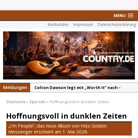
MENU
Mediadaten
Impressum
Datenschutzerklärung
Meldungen
Colton Dawson legt mit „Worth It“ nach –
Country mit Herz und Humor
Startseite
»
Specials
»
Hoffnungsvoll in dunklen Zeiten
Carly Pearce hinterfragt den ständigen
Vergleich mit anderen
Hoffnungsvoll in dunklen Zeiten
Ella Langley schreibt Musikgeschichte:
„I’m People“, das neue Album von Hiss Golden
„Choosin‘ Texas“ gehört zu den größten Hits
Messenger erscheint am 1. Mai 2026.
aller Zeiten