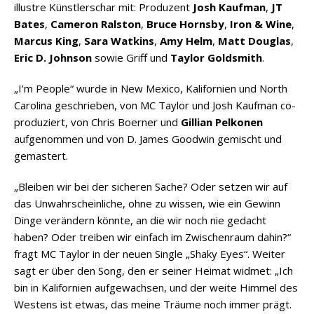
illustre Künstlerschar mit: Produzent
Josh Kaufman
,
JT
Bates
,
Cameron Ralston
,
Bruce Hornsby
,
Iron & Wine
,
Marcus King
,
Sara Watkins
,
Amy Helm
,
Matt Douglas
,
Eric D. Johnson
sowie Griff und
Taylor Goldsmith
.
„I’m People“ wurde in New Mexico, Kalifornien und North
Carolina geschrieben, von MC Taylor und Josh Kaufman co-
produziert, von Chris Boerner und
Gillian Pelkonen
aufgenommen und von D. James Goodwin gemischt und
gemastert.
„Bleiben wir bei der sicheren Sache? Oder setzen wir auf
das Unwahrscheinliche, ohne zu wissen, wie ein Gewinn
Dinge verändern könnte, an die wir noch nie gedacht
haben? Oder treiben wir einfach im Zwischenraum dahin?“
fragt MC Taylor in der neuen Single „Shaky Eyes“. Weiter
sagt er über den Song, den er seiner Heimat widmet: „Ich
bin in Kalifornien aufgewachsen, und der weite Himmel des
Westens ist etwas, das meine Träume noch immer prägt.