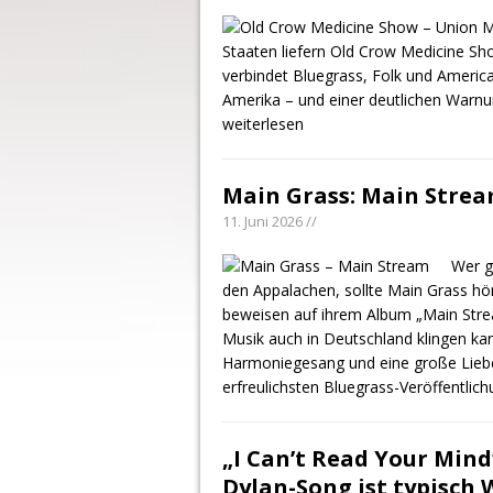
Staaten liefern Old Crow Medicine Sh
verbindet Bluegrass, Folk und America
Amerika – und einer deutlichen Warnun
weiterlesen
Main Grass: Main Stre
11. Juni 2026 //
Wer g
den Appalachen, sollte Main Grass h
beweisen auf ihrem Album „Main Strea
Musik auch in Deutschland klingen ka
Harmoniegesang und eine große Lieb
erfreulichsten Bluegrass-Veröffentlic
„I Can’t Read Your Min
Dylan-Song ist typisch 