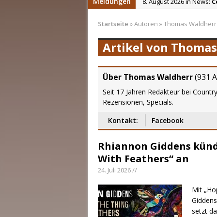
Meldungen
8. August 2026 in News:
C
7. August 2026 in News:
C
Startseite
»
Autoren
»
Thomas Waldherr
7. August 2026 in News:
E
Artikel von Thomas
7. August 2026 in News:
p
7. August 2026 in News:
R
8. August 2026 in Reviews
Über Thomas Waldherr
(
931 A
Seit 17 Jahren Redakteur bei Countr
Rezensionen, Specials.
Kontakt:
Facebook
Rhiannon Giddens künd
With Feathers“ an
24. Juli 2026 //
Mit „Ho
Giddens
setzt da