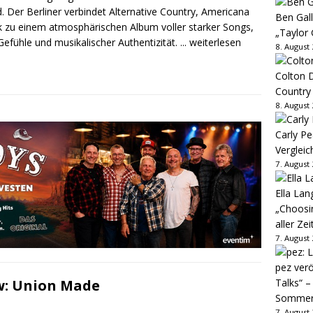
. Der Berliner verbindet Alternative Country, Americana
Ben Gall
k zu einem atmosphärischen Album voller starker Songs,
„Taylor 
Gefühle und musikalischer Authentizität.
... weiterlesen
8. August
Colton D
Country
8. August
Carly Pe
Vergleic
7. August
Ella Lan
„Choosin
aller Zei
7. August
pez verö
Talks“ –
w: Union Made
Sommer
7. August