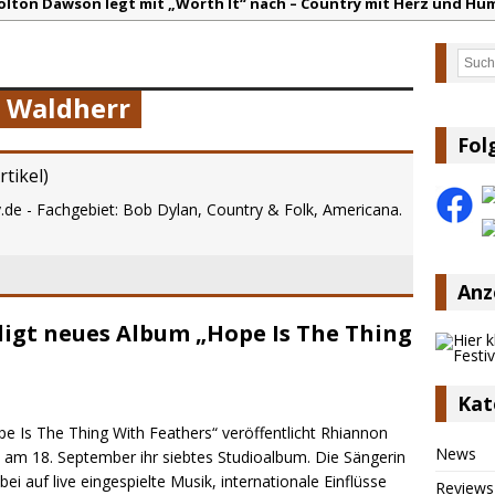
olton Dawson legt mit „Worth It“ nach – Country mit Herz und Hu
arly Pearce hinterfragt den ständigen Vergleich mit anderen
Such
lla Langley schreibt Musikgeschichte: „Choosin‘ Texas“ gehört zu d
 Waldherr
ez veröffentlicht neue Single „Late Night Talks“ – eine Hymne au
andy Travis veröffentlicht mit „I Don’t Care“ einen weiteren Schat
Fol
:
Ben Gallaher kehrt zu seinen Wurzeln zurück – „Taylor Gold“ zeig
rtikel
)
y.de - Fachgebiet: Bob Dylan, Country & Folk, Americana.
Anz
igt neues Album „Hope Is The Thing
Kat
pe Is The Thing With Feathers“ veröffentlicht Rhiannon
News
 am 18. September ihr siebtes Studioalbum. Die Sängerin
bei auf live eingespielte Musik, internationale Einflüsse
Reviews