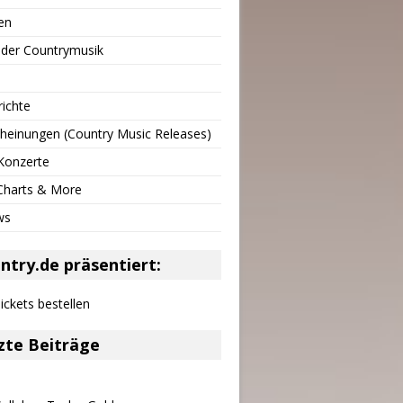
en
 der Countrymusik
richte
heinungen (Country Music Releases)
Konzerte
 Charts & More
ws
ntry.de präsentiert:
zte Beiträge