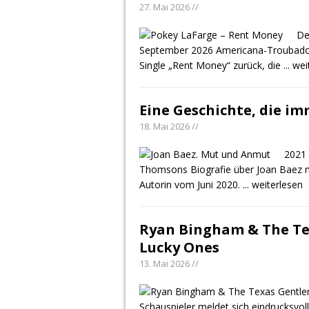
27. Mai 2026 //
De
September 2026 Americana-Troubadou
Single „Rent Money“ zurück, die
... we
Eine Geschichte, die i
18. Mai 2026 //
2021 
Thomsons Biografie über Joan Baez mi
Autorin vom Juni 2020.
... weiterlesen
Ryan Bingham & The Te
Lucky Ones
13. Mai 2026 //
Schauspieler meldet sich eindrucksvo