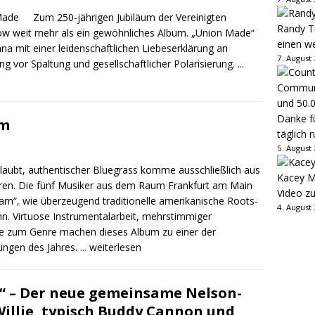
Zum 250-jährigen Jubiläum der Vereinigten
Randy Tr
ow weit mehr als ein gewöhnliches Album. „Union Made“
einen w
na mit einer leidenschaftlichen Liebeserklärung an
7. August
g vor Spaltung und gesellschaftlicher Polarisierung.
...
Danke fü
am
täglich 
5. August
laubt, authentischer Bluegrass komme ausschließlich aus
Kacey M
ören. Die fünf Musiker aus dem Raum Frankfurt am Main
Video z
m“, wie überzeugend traditionelle amerikanische Roots-
4. August
nn. Virtuose Instrumentalarbeit, mehrstimmiger
e zum Genre machen dieses Album zu einer der
hungen des Jahres.
... weiterlesen
d“ – Der neue gemeinsame Nelson-
Willie, typisch Buddy Cannon und