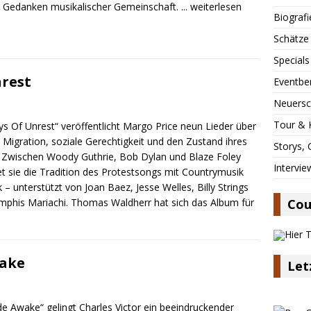
 Gedanken musikalischer Gemeinschaft.
... weiterlesen
Biografi
Schätze
Specials
nrest
Eventbe
Neuersc
Tour & 
ys Of Unrest“ veröffentlicht Margo Price neun Lieder über
, Migration, soziale Gerechtigkeit und den Zustand ihres
Storys,
 Zwischen Woody Guthrie, Bob Dylan und Blaze Foley
Intervie
et sie die Tradition des Protestsongs mit Countrymusik
 – unterstützt von Joan Baez, Jesse Welles, Billy Strings
phis Mariachi. Thomas Waldherr hat sich das Album für
Cou
wake
Let
de Awake“ gelingt Charles Victor ein beeindruckender