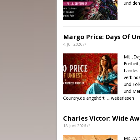
und den
Margo Price: Days Of U
4. Juli 2026 //
Mit „Da
Freiheit
Landes.
verbind
und Folk
und Mem
Country.de angehört.
... weiterlesen
Charles Victor: Wide A
18. Juni 2026 //
Mit „Wi