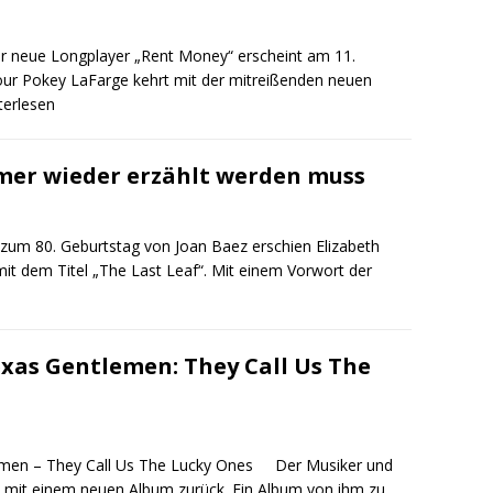
r neue Longplayer „Rent Money“ erscheint am 11.
r Pokey LaFarge kehrt mit der mitreißenden neuen
iterlesen
mmer wieder erzählt werden muss
zum 80. Geburtstag von Joan Baez erschien Elizabeth
t dem Titel „The Last Leaf“. Mit einem Vorwort der
xas Gentlemen: They Call Us The
Der Musiker und
ll mit einem neuen Album zurück. Ein Album von ihm zu