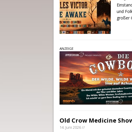
Einstand
und Fol
großer 
ANZEIGE
Old Crow Medicine Sho
14. Juni 2026 //