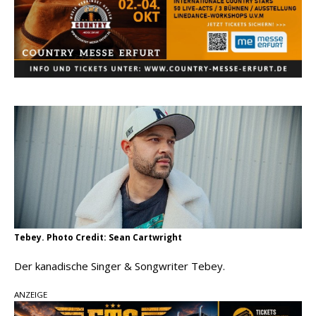
Ella Langley schreibt Musikgeschichte:
„Choosin‘ Texas“ gehört zu den größten Hits
aller Zeiten
pez veröffentlicht neue Single „Late Night
Talks“ – eine Hymne auf unvergessliche
Sommernächte
Country Music Hot News – 9. August 2026:
Morgan Wallen, Dolly Parton und Riley Green im
Fokus
Tebey. Photo Credit: Sean Cartwright
Der kanadische Singer & Songwriter Tebey.
ANZEIGE