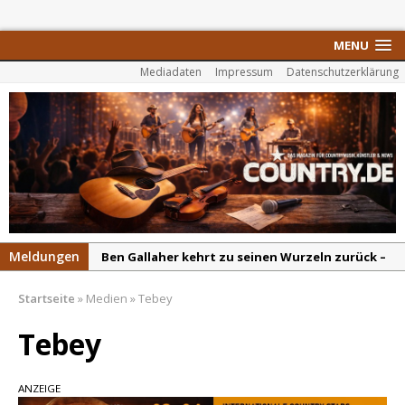
MENU
Mediadaten
Impressum
Datenschutzerklärung
Meldungen
Ben Gallaher kehrt zu seinen Wurzeln zurück –
„Taylor Gold“ zeigt die Kraft der Akustik
Startseite
»
Medien
»
Tebey
Colton Dawson legt mit „Worth It“ nach –
Country mit Herz und Humor
Tebey
Carly Pearce hinterfragt den ständigen
Vergleich mit anderen
ANZEIGE