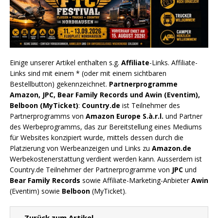
Einige unserer Artikel enthalten s.g.
Affiliate
-Links. Affiliate-
Links sind mit einem * (oder mit einem sichtbaren
Bestellbutton) gekennzeichnet.
Partnerprogramme
Amazon, JPC, Bear Family Records und Awin (Eventim),
Belboon (MyTicket)
:
Country.de
ist Teilnehmer des
Partnerprogramms von
Amazon Europe S.à.r.l.
und Partner
des Werbeprogramms, das zur Bereitstellung eines Mediums
für Websites konzipiert wurde, mittels dessen durch die
Platzierung von Werbeanzeigen und Links zu
Amazon.de
Werbekostenerstattung verdient werden kann. Ausserdem ist
Country.de Teilnehmer der Partnerprogramme von
JPC
und
Bear Family Records
sowie Affiliate-Marketing-Anbieter
Awin
(Eventim) sowie
Belboon
(MyTicket).
← Zurück zum Artikel