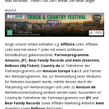
Max McNown - Heart You Din't Break. Die neue Single.
ANZEIGE
Einige unserer Artikel enthalten s.g.
Affiliate
-Links. Affiliate-
Links sind mit einem * (oder mit einem sichtbaren
Bestellbutton) gekennzeichnet.
Partnerprogramme
Amazon, JPC, Bear Family Records und Awin (Eventim),
Belboon (MyTicket)
:
Country.de
ist Teilnehmer des
Partnerprogramms von
Amazon Europe S.à.r.l.
und Partner
des Werbeprogramms, das zur Bereitstellung eines Mediums
für Websites konzipiert wurde, mittels dessen durch die
Platzierung von Werbeanzeigen und Links zu
Amazon.de
Werbekostenerstattung verdient werden kann. Ausserdem ist
Country.de Teilnehmer der Partnerprogramme von
JPC
und
Bear Family Records
sowie Affiliate-Marketing-Anbieter
Awin
(Eventim) sowie
Belboon
(MyTicket).