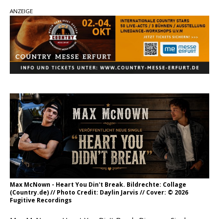
ANZEIGE
einen weiteren Schatz aus dem Archiv
Danke für Euer Vertrauen: Country.de erreicht
täglich rund 10.000 Leser
Kacey Musgraves entführt Fans mit neuem
Video zu „Mexico Honey“
Carly Pearce hinterfragt den ständigen
Vergleich mit anderen
Max McNown - Heart You Din't Break. Bildrechte: Collage
(Country.de) // Photo Credit: Daylin Jarvis // Cover: © 2026
Fugitive Recordings