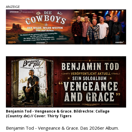
Country Music Hot News – 2. August 2026: Dolly
ANZEIGE
Parton, Bill Anderson und Shaboozey im Fokus
Chris Johnson & The Hollywood Hillbillies
kündigen neues Album mit „Better Days
Ahead“ an
Danke für Euer Vertrauen: Country.de erreicht
täglich rund 10.000 Leser
Benjamin Tod - Vengeance & Grace. Bildrechte: Collage
(Country.de) // Cover: Thirty Tigers
Benjamin Tod - Vengeance & Grace. Das 2026er Album.