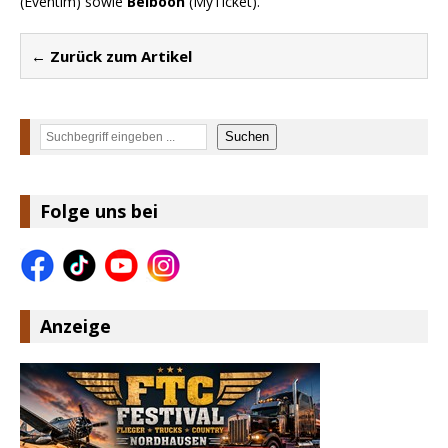
(Eventim) sowie
Belboon
(MyTicket).
← Zurück zum Artikel
Suchen
Suchen
Folge uns bei
Anzeige