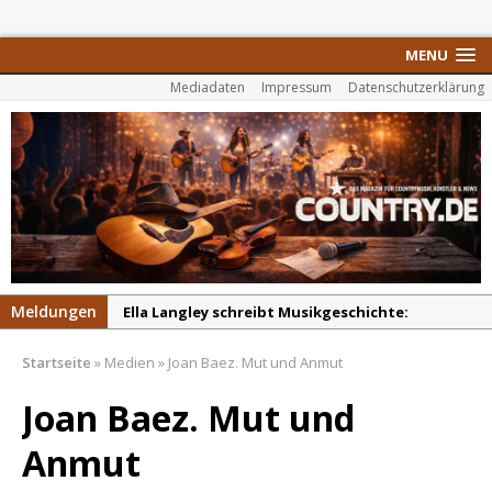
MENU
Mediadaten
Impressum
Datenschutzerklärung
Meldungen
Ella Langley schreibt Musikgeschichte:
„Choosin‘ Texas“ gehört zu den größten Hits
Startseite
»
Medien
»
Joan Baez. Mut und Anmut
aller Zeiten
pez veröffentlicht neue Single „Late Night
Joan Baez. Mut und
Talks“ – eine Hymne auf unvergessliche
Anmut
Sommernächte
Randy Travis veröffentlicht mit „I Don’t Care“