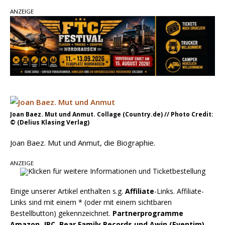
ANZEIGE
einen weiteren Schatz aus dem Archiv
Danke für Euer Vertrauen: Country.de erreicht
täglich rund 10.000 Leser
Kacey Musgraves entführt Fans mit neuem
Video zu „Mexico Honey“
Carly Pearce hinterfragt den ständigen
Vergleich mit anderen
Joan Baez. Mut und Anmut. Collage (Country.de) // Photo Credit:
© (Delius Klasing Verlag)
Joan Baez. Mut und Anmut, die Biographie.
ANZEIGE
Einige unserer Artikel enthalten s.g.
Affiliate
-Links. Affiliate-
Links sind mit einem * (oder mit einem sichtbaren
Bestellbutton) gekennzeichnet.
Partnerprogramme
Amazon, JPC, Bear Family Records und Awin (Eventim),