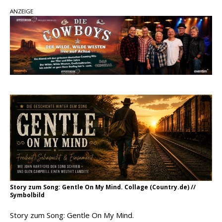
ANZEIGE
Kacey Musgraves entführt Fans mit neuem
Video zu „Mexico Honey“
Carter Faith mit brandneuem Musikvideo zu
„Pearl Handled Pistol“
Ella Langley schreibt Musikgeschichte:
„Choosin‘ Texas“ gehört zu den größten Hits
aller Zeiten
Story zum Song: Gentle On My Mind. Collage (Country.de) //
Symbolbild
Story zum Song: Gentle On My Mind.