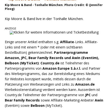
Chris Johnson & The Hollywood Hillbillies
Kip Moore & Band - Tonhalle München. Photo Credit: © (Jennifer
Ploog)
kündigen neues Album mit „Better Days
Ahead“ an
Kip Moore & Band live in der Tonhalle München.
ANZEIGE
Einige unserer Artikel enthalten s.g.
Affiliate
-Links. Affiliate-
Links sind mit einem * (oder mit einem sichtbaren
Bestellbutton) gekennzeichnet.
Partnerprogramme
Amazon, JPC, Bear Family Records und Awin (Eventim),
Belboon (MyTicket)
:
Country.de
ist Teilnehmer des
Partnerprogramms von
Amazon Europe S.à.r.l.
und Partner
des Werbeprogramms, das zur Bereitstellung eines Mediums
für Websites konzipiert wurde, mittels dessen durch die
Platzierung von Werbeanzeigen und Links zu
Amazon.de
Werbekostenerstattung verdient werden kann. Ausserdem ist
Country.de Teilnehmer der Partnerprogramme von
JPC
und
Bear Family Records
sowie Affiliate-Marketing-Anbieter
Awin
(Eventim) sowie
Belboon
(MyTicket).